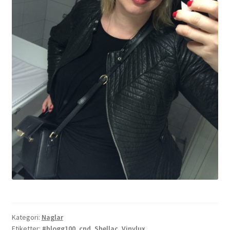
Kategori:
Naglar
Etiketter:
#blogg100
,
cnd
,
Shellac
,
Vinylux