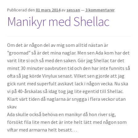
Publicerad den
01 mars 2014
av
sessan
—
3 kommentarer
Manikyr med Shellac
Om det är någon del av mig som alltid nästan är
”groomad” så är det mina naglar. Men sen Ada kom har det
varit lite si och så med den saken. Gör jag Shellac tar det
minst 30 minuter oavbruten tid och den har inte funnits så
ofta så jag körde Vinylux senast. Vilket sen gjorde att jag
gick runt med superfult avskavt lack i någon vecka. Nu ska
vi på 40-årskalas så idag tog jag lite egentid till Shellac.
Klart värt tiden då naglarna är snygga i flera veckor utan
skav.
Ada skulle också behöva en manikyr då hon river sig,
försökt fila lite men det är inte helt lätt med någon som
viftar med armarna helt besatt…