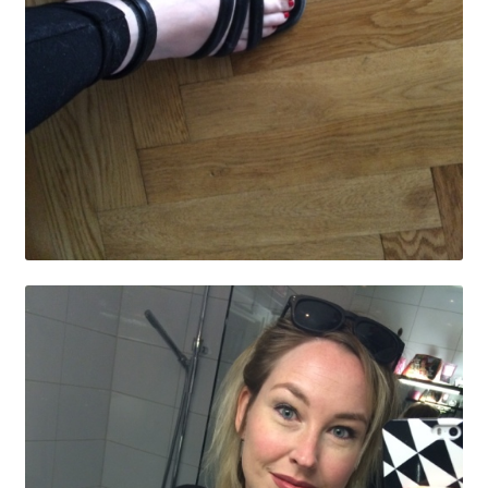
OSA
Kassa
Mitt konto
Om
Varukorg
Webbutik