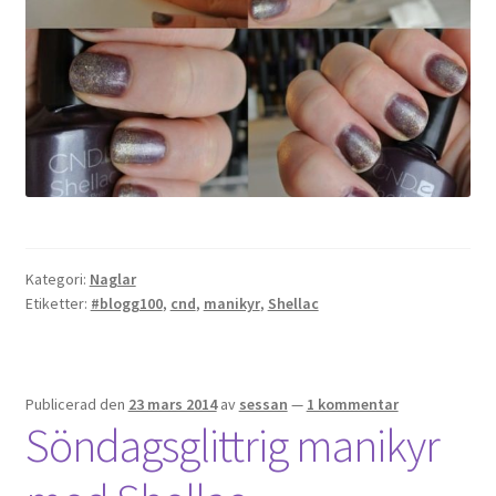
Kategori:
Naglar
Etiketter:
#blogg100
,
cnd
,
manikyr
,
Shellac
Publicerad den
23 mars 2014
av
sessan
—
1 kommentar
Söndagsglittrig manikyr