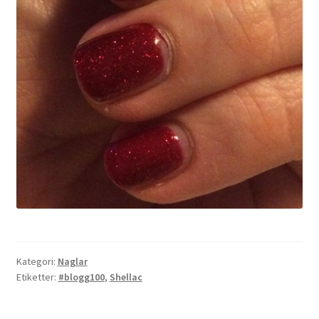
Kategori:
Naglar
Etiketter:
#blogg100
,
Shellac