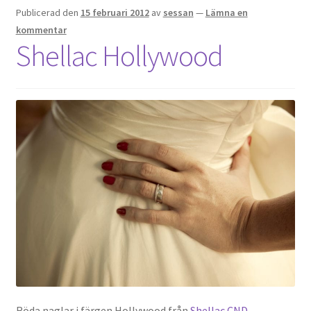
Publicerad den
15 februari 2012
av
sessan
—
Lämna en
kommentar
Shellac Hollywood
Röda naglar i färgen Hollywood från
Shellac CND
.