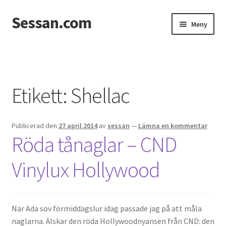
Sessan.com
Hoppa
Hoppa
Meny
till
till
navigering
innehåll
Hem
Foton
Etikett:
Shellac
Integritetspolicy
Publicerad den
27 april 2014
av
sessan
—
Lämna en kommentar
Jessicas & Marcus bröllop
Röda tånaglar – CND
Ett helt fantastiskt bröllop!
Vinylux Hollywood
Förlovning
När Ada sov förmiddagslur idag passade jag på att måla
Från Photoboothet
naglarna. Älskar den röda Hollywoodnyansen från CND: den