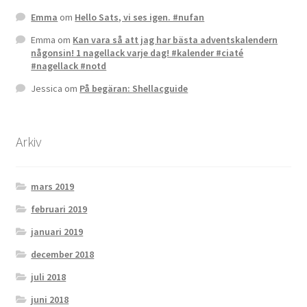
Emma
om
Hello Sats, vi ses igen. #nufan
Emma
om
Kan vara så att jag har bästa adventskalendern
någonsin! 1 nagellack varje dag! #kalender #ciaté
#nagellack #notd
Jessica
om
På begäran: Shellacguide
Arkiv
mars 2019
februari 2019
januari 2019
december 2018
juli 2018
juni 2018