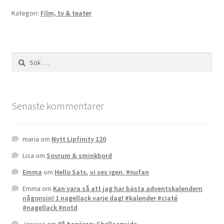
Gästgalleri
Kategori:
Film, tv & teater
Information
Sök
Klädkod: Mörk kostym
efter:
Vigseln: Maria Magdalena Kyrka
Senaste kommentarer
Festen: Villa Ludvigsberg
maria
om
Nytt Lipfinity 120
Toastmaster
Lisa
om
Sovrum & sminkbord
Barn?
Emma
om
Hello Sats, vi ses igen. #nufan
Emma
om
Kan vara så att jag har bästa adventskalendern
Önskelista
någonsin! 1 nagellack varje dag! #kalender #ciaté
#nagellack #notd
Önska musik
Jessica
om
På begäran: Shellacguide