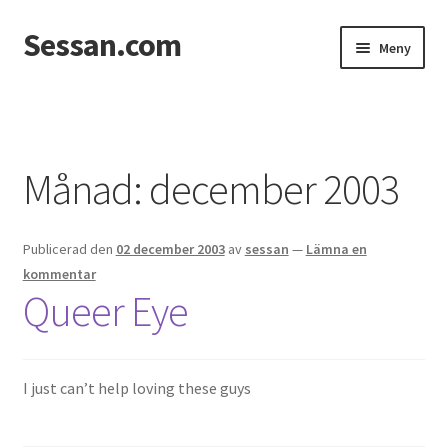
Sessan.com
Hoppa
Hoppa
Meny
till
till
navigering
innehåll
Hem
Foton
Månad:
december 2003
Integritetspolicy
Publicerad den
02 december 2003
av
sessan
—
Lämna en
Jessicas & Marcus bröllop
kommentar
Queer Eye
Ett helt fantastiskt bröllop!
Förlovning
I just can’t help loving these guys
Från Photoboothet