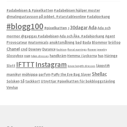
#adabebisen & #pixelkatten
#adabebisen hjälper moster
@malingustavsson på jobbet. #starstableonline
#adabjorkang
#blogg100
Ada
30dagar
#pixelkatten
Ada och
3
mormor @gaggas #adabebisen
Ada och Åke. #adabjorkang
Agent
Provocateur
Anatomicals
ansiktsmålning
bad
Bada
Blommor
bröllop
Chanel
cnd
Downey
Durance
fashion
floral earrings
flower jewelry
Glossybox
handkräm
Hemma i Lyckorna
hus
Häringe
H&M
h&m dresses
IFTTT
Instagram
Slott
läppstift
knee length dresses
Shellac
manikyr
möhippa
parfym
Puffy the Eye Bag Slayer
Solsken
Så
tackkort
Utnyttjar #pixelkatten för bokbloggstävling
Vinylux