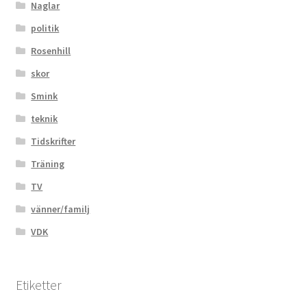
Naglar
politik
Rosenhill
skor
Smink
teknik
Tidskrifter
Träning
TV
vänner/familj
VDK
Etiketter