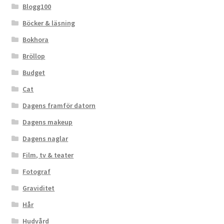
Blogg100
Böcker & läsning
Bokhora
Bröllop
Budget
Cat
Dagens framför datorn
Dagens makeup
Dagens naglar
Film, tv & teater
Fotograf
Graviditet
Hår
Hudvård