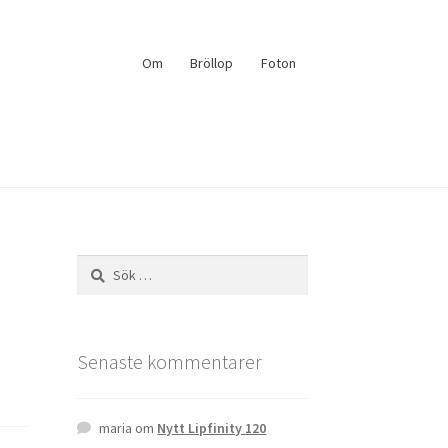
Om
Bröllop
Foton
Sök
efter:
Senaste kommentarer
maria
om
Nytt Lipfinity 120