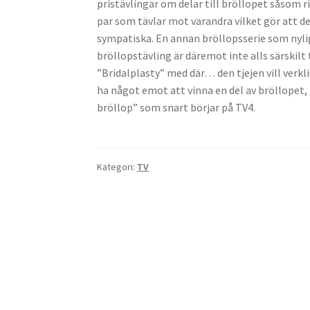
pristävlingar om delar till bröllopet såsom r
par som tävlar mot varandra vilket gör att de
sympatiska. En annan bröllopsserie som nyl
bröllopstävling är däremot inte alls särskilt tr
”Bridalplasty” med där… den tjejen vill verklig
ha något emot att vinna en del av bröllopet, m
bröllop” som snart börjar på TV4.
Kategori:
TV