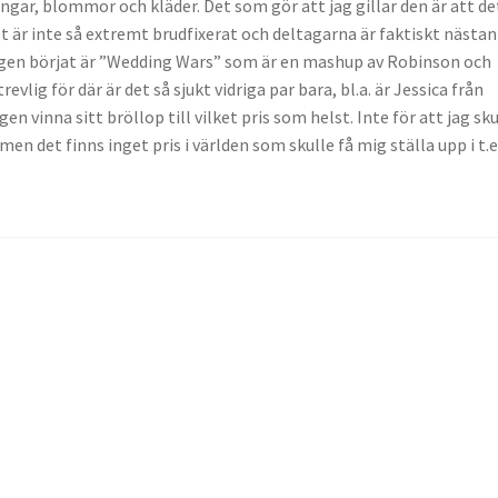
ingar, blommor och kläder. Det som gör att jag gillar den är att de
t är inte så extremt brudfixerat och deltagarna är faktiskt nästan
igen börjat är ”Wedding Wars” som är en mashup av Robinson och
evlig för där är det så sjukt vidriga par bara, bl.a. är Jessica från
en vinna sitt bröllop till vilket pris som helst. Inte för att jag sku
en det finns inget pris i världen som skulle få mig ställa upp i t.e