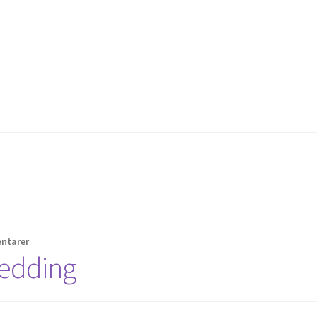
us bröllop
Kassa
Mitt konto
Om
Varukorg
Webbutik
ntarer
Wedding