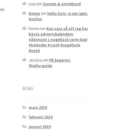
Lisa
om
Sovrum & sminkbord
det
Emma
om
Hello Sats, vi ses igen.
#nufan
Emma
om
Kan vara så att jag har
bästa adventskalendern
någonsin! 1 nagellack varje dag!
#kalender #ciaté #nagellack
#notd
Jessica
om
På begäran:
Shellacguide
Arkiv
mars 2019
februari 2019
januari 2019