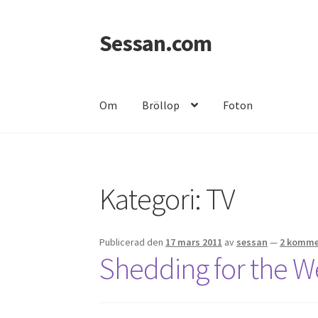
Sessan.com
Hoppa
Hoppa
till
till
navigering
innehåll
Om
Bröllop
Foton
Hem
Foton
Integritetspolicy
Jessicas & Marc
Kategori:
TV
Publicerad den
17 mars 2011
av
sessan
—
2 komme
Shedding for the 