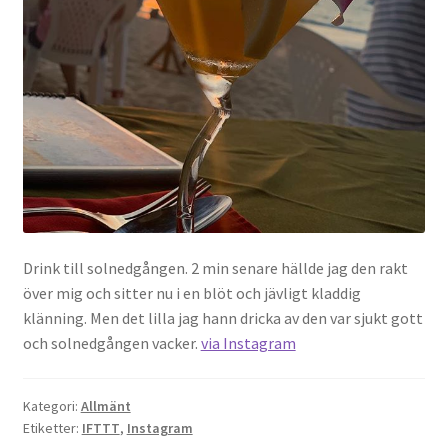
Gästgalleri
Information
Klädkod: Mörk kostym
Vigseln: Maria Magdalena Kyrka
Festen: Villa Ludvigsberg
Drink till solnedgången. 2 min senare hällde jag den rakt
Toastmaster
över mig och sitter nu i en blöt och jävligt kladdig
klänning. Men det lilla jag hann dricka av den var sjukt gott
Barn?
och solnedgången vacker.
via Instagram
Önskelista
Kategori:
Allmänt
Etiketter:
IFTTT
,
Instagram
Önska musik