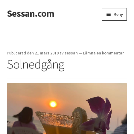
Sessan.com
Hoppa
Hoppa
Meny
till
till
navigering
innehåll
Hem
Foton
Publicerad den
21 mars 2019
av
sessan
—
Lämna en kommentar
Solnedgång
Integritetspolicy
Jessicas & Marcus bröllop
Ett helt fantastiskt bröllop!
Förlovning
Från Photoboothet