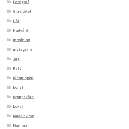
Fotograf
Graviditet
Hår
Hudvård
Inredning
instagram
Jag
Katt
Klänningen
konst
Kroppsvård
Lokal
Made by me
Mamma