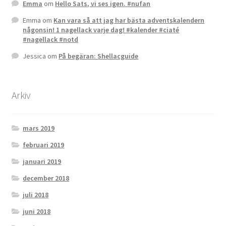
Emma
om
Hello Sats, vi ses igen. #nufan
Emma
om
Kan vara så att jag har bästa adventskalendern
någonsin! 1 nagellack varje dag! #kalender #ciaté
#nagellack #notd
Jessica
om
På begäran: Shellacguide
Arkiv
mars 2019
februari 2019
januari 2019
december 2018
juli 2018
juni 2018