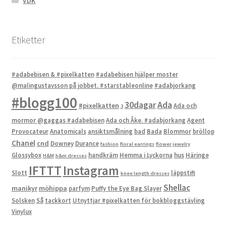
VDK
Etiketter
#adabebisen & #pixelkatten
#adabebisen hjälper moster
@malingustavsson på jobbet. #starstableonline
#adabjorkang
#blogg100
Ada
30dagar
#pixelkatten
Ada och
3
mormor @gaggas #adabebisen
Ada och Åke. #adabjorkang
Agent
Provocateur
Anatomicals
ansiktsmålning
bad
Bada
Blommor
bröllop
Chanel
cnd
Downey
Durance
fashion
floral earrings
flower jewelry
Glossybox
handkräm
Hemma i Lyckorna
hus
Häringe
H&M
h&m dresses
IFTTT
Instagram
Slott
läppstift
knee length dresses
Shellac
manikyr
möhippa
parfym
Puffy the Eye Bag Slayer
Solsken
Så
tackkort
Utnyttjar #pixelkatten för bokbloggstävling
Vinylux