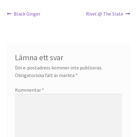
Inläggsnavigering
Föregående
Nästa
Black Ginger
Rivet @ The Slate
OSA
inlägg:
inlägg:
Kassa
Mitt konto
Lämna ett svar
Om
Din e-postadress kommer inte publiceras.
Obligatoriska fält är märkta
*
Varukorg
Kommentar
*
Webbutik