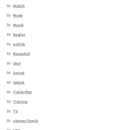
Mobilt
Mode
Musik
Naglar
politik
Rosenhill
skor
Smink
teknik
Tidskrifter
Träning
TV
vänner/familj