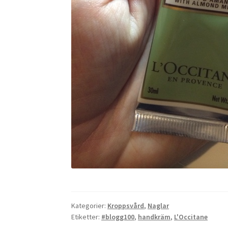
Kategorier:
Kroppsvård
,
Naglar
Etiketter:
#blogg100
,
handkräm
,
L'Occitane