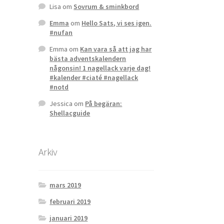
Lisa
om
Sovrum & sminkbord
Emma
om
Hello Sats, vi ses igen.
#nufan
Emma
om
Kan vara så att jag har
bästa adventskalendern
någonsin! 1 nagellack varje dag!
#kalender #ciaté #nagellack
#notd
Jessica
om
På begäran:
Shellacguide
Arkiv
mars 2019
februari 2019
januari 2019