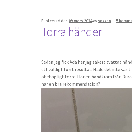
Publicerad den
09 mars 2014
av
sessan
—
5 komme
Torra händer
Sedan jag fick Ada har jag säkert tvättat händ
ett väldigt torrt resultat. Hade det inte vari
obehagligt torra. Har en handkräm från Dura
har en bra rekommendation?