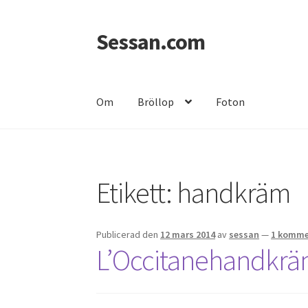
Sessan.com
Hoppa
Hoppa
till
till
navigering
innehåll
Om
Bröllop
Foton
Hem
Foton
Integritetspolicy
Jessicas & Marc
Etikett:
handkräm
Publicerad den
12 mars 2014
av
sessan
—
1 komme
L’Occitanehandkr