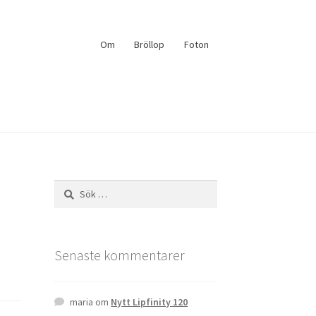
Om
Bröllop
Foton
Sök
efter:
Senaste kommentarer
maria
om
Nytt Lipfinity 120