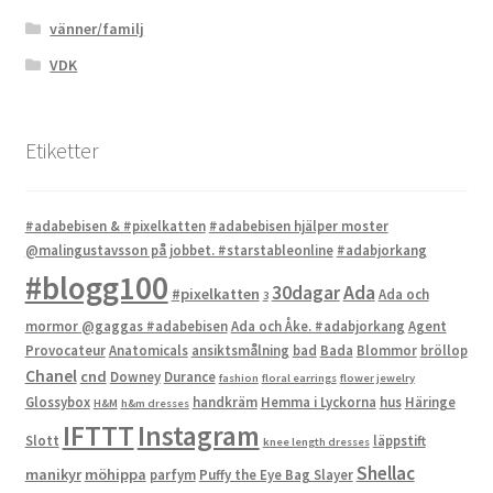
vänner/familj
VDK
Etiketter
#adabebisen & #pixelkatten
#adabebisen hjälper moster
@malingustavsson på jobbet. #starstableonline
#adabjorkang
#blogg100
Ada
30dagar
#pixelkatten
Ada och
3
mormor @gaggas #adabebisen
Ada och Åke. #adabjorkang
Agent
Provocateur
Anatomicals
ansiktsmålning
bad
Bada
Blommor
bröllop
Chanel
cnd
Downey
Durance
fashion
floral earrings
flower jewelry
Glossybox
handkräm
Hemma i Lyckorna
hus
Häringe
H&M
h&m dresses
IFTTT
Instagram
Slott
läppstift
knee length dresses
Shellac
manikyr
möhippa
parfym
Puffy the Eye Bag Slayer