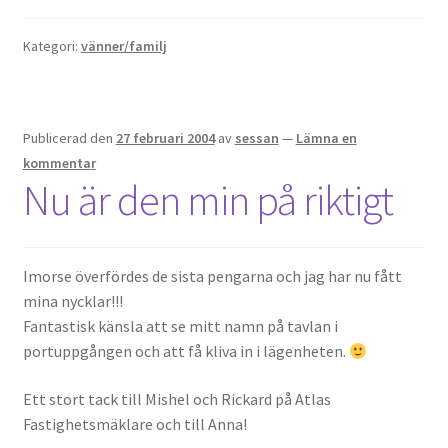
Kategori:
vänner/familj
OSA
Kassa
Publicerad den
27 februari 2004
av
sessan
—
Lämna en
Mitt konto
kommentar
Nu är den min på riktigt
Om
Varukorg
Imorse överfördes de sista pengarna och jag har nu fått
mina nycklar!!!
Webbutik
Fantastisk känsla att se mitt namn på tavlan i
portuppgången och att få kliva in i lägenheten.
Ett stort tack till Mishel och Rickard på Atlas
Fastighetsmäklare och till Anna!