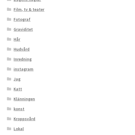
Film, tv & teater
Fotograf
Graviditet
Hår
Hudvård
Inredning
instagram
Jag
Katt
Klänningen
konst
Kroppsvård
Lokal