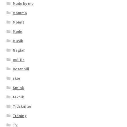
Made by me
Mamma
Mobilt
Mode
Musik
Naglar
politik
Rosenhill
skor
Smink
teknik
Tidskrifter
Träning
TV