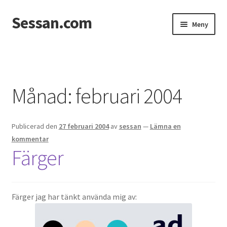
Sessan.com
Hoppa
Hoppa
Meny
till
till
navigering
innehåll
Hem
Foton
Månad:
februari 2004
Integritetspolicy
Publicerad den
27 februari 2004
av
sessan
—
Lämna en
Jessicas & Marcus bröllop
kommentar
Färger
Ett helt fantastiskt bröllop!
Förlovning
Färger jag har tänkt använda mig av:
Från Photoboothet