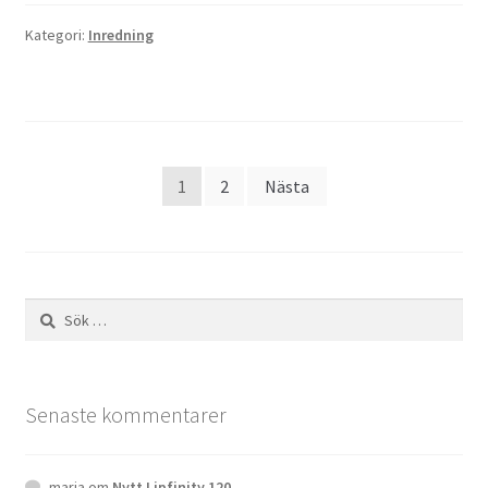
Kategori:
Inredning
Sidnumrering
1
2
Nästa
för
inlägg
Sök
efter:
Senaste kommentarer
maria
om
Nytt Lipfinity 120