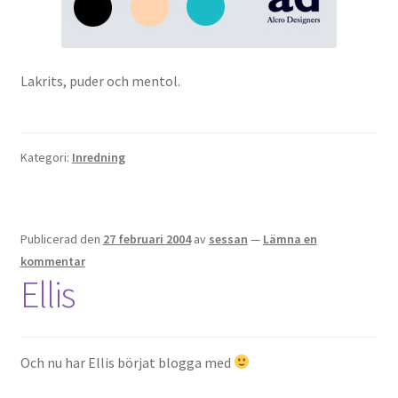
Gästgalleri
Information
Lakrits, puder och mentol.
Klädkod: Mörk kostym
Vigseln: Maria Magdalena Kyrka
Kategori:
Inredning
Festen: Villa Ludvigsberg
Publicerad den
27 februari 2004
av
sessan
—
Lämna en
Toastmaster
kommentar
Ellis
Barn?
Önskelista
Och nu har Ellis börjat blogga med
Önska musik