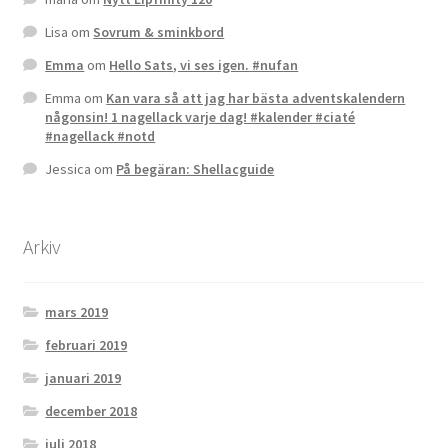
Lisa
om
Sovrum & sminkbord
Emma
om
Hello Sats, vi ses igen. #nufan
Emma
om
Kan vara så att jag har bästa adventskalendern
någonsin! 1 nagellack varje dag! #kalender #ciaté
#nagellack #notd
Jessica
om
På begäran: Shellacguide
Arkiv
mars 2019
februari 2019
januari 2019
december 2018
juli 2018