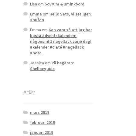
Lisa
om
Sovrum & sminkbord
Emma
om
Hello Sats, vi ses igen.
#nufan
Emma
om
Kan vara så att jag har
bästa adventskalendern
någonsin! 1 nagellack varje dag!
#kalender #ciaté #nagellack
#notd
Jessica
om
På begäran:
Shellacguide
Arkiv
mars 2019
februari 2019
januari 2019