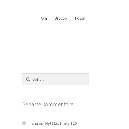
Om
Bröllop
Foton
Sök
efter:
Senaste kommentarer
maria
om
Nytt Lipfinity 120