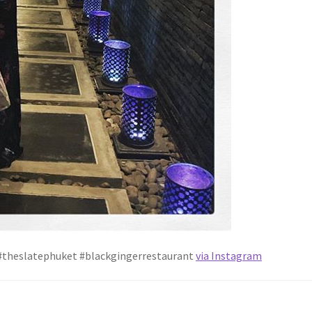
r. #theslatephuket #blackgingerrestaurant
via Instagram