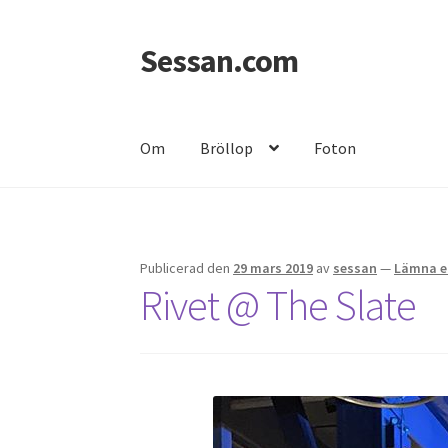
Sessan.com
Hoppa
Hoppa
till
till
navigering
innehåll
Om
Bröllop
Foton
Hem
Foton
Integritetspolicy
Jessicas & Marc
Publicerad den
29 mars 2019
av
sessan
—
Lämna e
Rivet @ The Slate