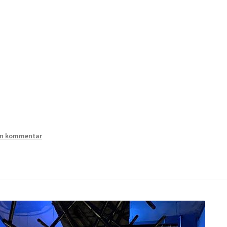
us bröllop
Kassa
Mitt konto
Om
Varukorg
Webbutik
n kommentar