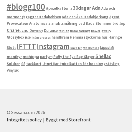
#blogg100
Ada
30dagar
#pixelkatten
Ada och
3
mormor @gaggas #adabebisen
Ada och Åke. #adabjorkang
Agent
Provocateur
Anatomicals
ansiktsmålning
bad
Bada
Blommor
bröllop
Chanel
cnd
Downey
Durance
fashion
floral earrings
flower jewelry
Glossybox
handkräm
Hemma i Lyckorna
hus
Häringe
H&M
h&m dresses
IFTTT
Instagram
Slott
läppstift
knee length dresses
Shellac
manikyr
möhippa
parfym
Puffy the Eye Bag Slayer
Solsken
Så
tackkort
Utnyttjar #pixelkatten för bokbloggstävling
Vinylux
© Sessan.com 2026
Integritetspolicy
Byggt med Storefront
.