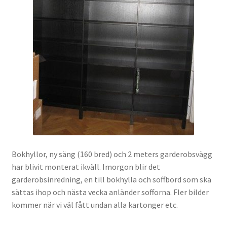
OSA
Kassa
Mitt konto
Om
Varukorg
Bokhyllor, ny säng (160 bred) och 2 meters garderobsvägg
Webbutik
har blivit monterat ikväll. Imorgon blir det
garderobsinredning, en till bokhylla och soffbord som ska
sättas ihop och nästa vecka anländer sofforna. Fler bilder
kommer när vi väl fått undan alla kartonger etc.