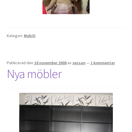
Gästgalleri
Information
Kategori:
Mobilt
Klädkod: Mörk kostym
Vigseln: Maria Magdalena Kyrka
Publicerad den
18 november 2008
av
sessan
—
1 kommentar
Festen: Villa Ludvigsberg
Nya möbler
Toastmaster
Barn?
Önskelista
Önska musik