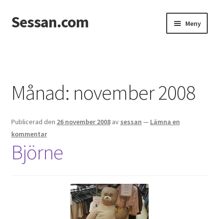
Sessan.com
Hoppa
Hoppa
Meny
till
till
navigering
innehåll
Hem
Foton
Månad:
november 2008
Integritetspolicy
Publicerad den
26 november 2008
av
sessan
—
Lämna en
Jessicas & Marcus bröllop
kommentar
Björne
Ett helt fantastiskt bröllop!
Förlovning
Från Photoboothet