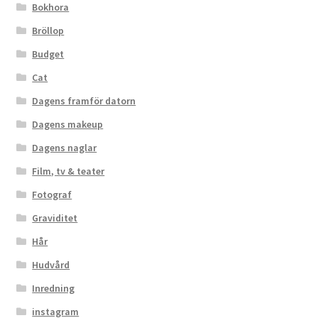
Bokhora
Bröllop
Budget
Cat
Dagens framför datorn
Dagens makeup
Dagens naglar
Film, tv & teater
Fotograf
Graviditet
Hår
Hudvård
Inredning
instagram