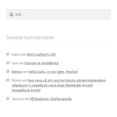
Sök
efter:
Senaste kommentarer
maria
om
Nytt Lipfinity 120
Lisa
om
Sovrum & sminkbord
Emma
om
Hello Sats, vi ses igen. #nufan
Emma
om
Kan vara så att jag har bästa adventskalendern
någonsin! 1 nagellack varje dag! #kalender #ciaté
#nagellack #notd
Jessica
om
På begäran: Shellacguide