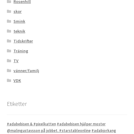
Rosenhill
skor
Smink
teknik
Tidskrifter
Träning
TV
vänner/familj
VDK
Etiketter
#adabebisen & #pixelkatten
#adabebisen hjälper moster
@malingustavsson på jobbet. #starstableonline
#adabjorkang