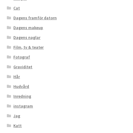
Cat
Dagens framför datorn
Dagens makeup
Dagens naglar
Film, tv & teater
Fotograf
Graviditet
Hår
Hudvård
Inredning
instagram
Jag
Katt