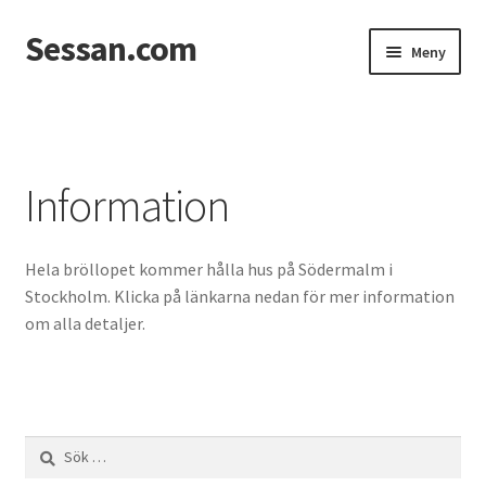
Sessan.com
Hoppa
Hoppa
Meny
till
till
navigering
innehåll
Hem
Foton
Information
Integritetspolicy
Hela bröllopet kommer hålla hus på Södermalm i
Jessicas & Marcus bröllop
Stockholm. Klicka på länkarna nedan för mer information
om alla detaljer.
Ett helt fantastiskt bröllop!
Förlovning
Sök
Från Photoboothet
efter: