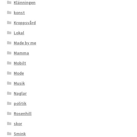
Klänningen
konst
Kroppsvård
Lokal
Made by me
Mamma
Mobilt
Mode
Musik
Naglar
politik
Rosenhill
skor
Smink