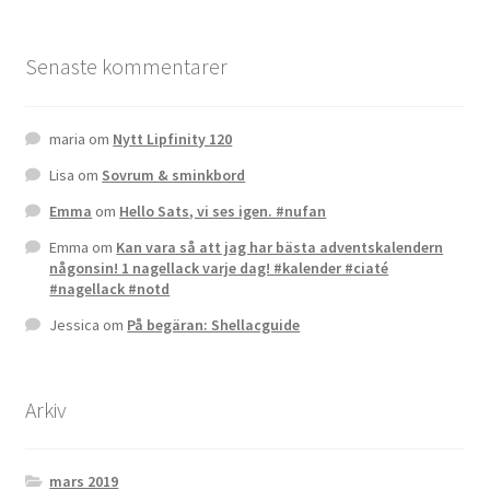
Gästgalleri
Senaste kommentarer
Information
Klädkod: Mörk kostym
maria
om
Nytt Lipfinity 120
Lisa
om
Sovrum & sminkbord
Vigseln: Maria Magdalena Kyrka
Emma
om
Hello Sats, vi ses igen. #nufan
Emma
om
Kan vara så att jag har bästa adventskalendern
Festen: Villa Ludvigsberg
någonsin! 1 nagellack varje dag! #kalender #ciaté
#nagellack #notd
Toastmaster
Jessica
om
På begäran: Shellacguide
Barn?
Arkiv
Önskelista
mars 2019
Önska musik