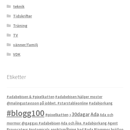
teknik
Tidskrifter
Träning
TV
vänner/familj
VDK
Etiketter
#adabebisen & #pixelkatten
#adabebisen hjälper moster
@malingustavsson på jobbet. #starstableonline
#adabjorkang
#blogg100
Ada
30dagar
#pixelkatten
Ada och
3
mormor @gaggas #adabebisen
Ada och Åke. #adabjorkang
Agent
Provocateur
Anatomicals
ansiktsmålning
bad
Bada
Blommor
bröllop