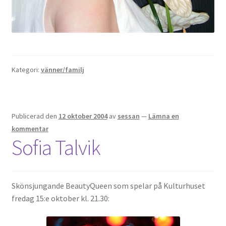
OSA
Kassa
Kategori:
vänner/familj
Mitt konto
Om
Publicerad den
12 oktober 2004
av
sessan
—
Lämna en
kommentar
Varukorg
Sofia Talvik
Webbutik
Skönsjungande BeautyQueen som spelar på Kulturhuset
fredag 15:e oktober kl. 21.30: