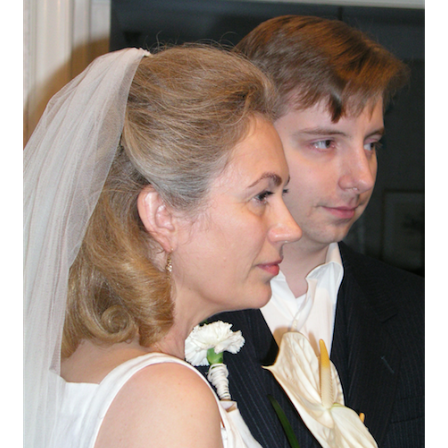
Gästgalleri
Information
Klädkod: Mörk kostym
Vigseln: Maria Magdalena Kyrka
Festen: Villa Ludvigsberg
Toastmaster
Barn?
Önskelista
Önska musik