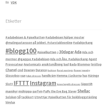
VDK
Etiketter
#adabebisen & #pixelkatten
#adabebisen hjälper moster
@malingustavsson på jobbet. #starstableonline
#adabjorkang
#blogg100
Ada
30dagar
#pixelkatten
Ada och
3
mormor @gaggas #adabebisen
Ada och Åke. #adabjorkang
Agent
Provocateur
Anatomicals
ansiktsmålning
bad
Bada
Blommor
bröllop
Chanel
cnd
Downey
Durance
fashion
floral earrings
flower jewelry
Glossybox
handkräm
Hemma i Lyckorna
hus
Häringe
H&M
h&m dresses
IFTTT
Instagram
Slott
läppstift
knee length dresses
Shellac
manikyr
möhippa
parfym
Puffy the Eye Bag Slayer
Solsken
Så
tackkort
Utnyttjar #pixelkatten för bokbloggstävling
Vinylux