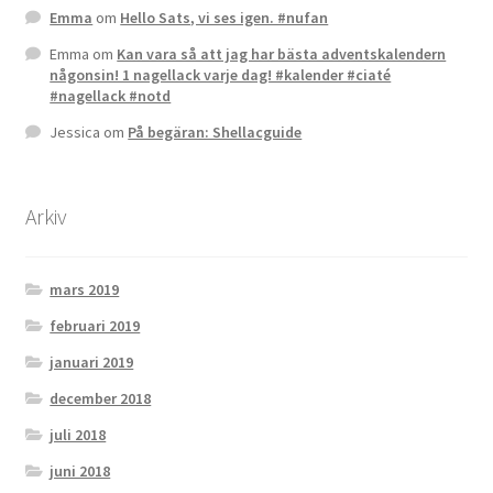
Emma
om
Hello Sats, vi ses igen. #nufan
Emma
om
Kan vara så att jag har bästa adventskalendern
någonsin! 1 nagellack varje dag! #kalender #ciaté
#nagellack #notd
Jessica
om
På begäran: Shellacguide
Arkiv
mars 2019
februari 2019
januari 2019
december 2018
juli 2018
juni 2018