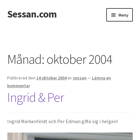
Sessan.com
Hoppa
Hoppa
Meny
till
till
navigering
innehåll
Hem
Foton
Månad:
oktober 2004
Integritetspolicy
Publicerad den
14 oktober 2004
av
sessan
—
Lämna en
Jessicas & Marcus bröllop
kommentar
Ingrid & Per
Ett helt fantastiskt bröllop!
Förlovning
Ingrid Markenfeldt och Per Edman gifte sig i helgen!
Från Photoboothet