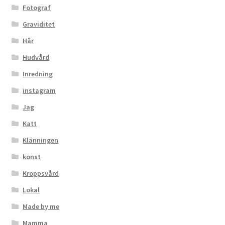
Fotograf
Graviditet
Hår
Hudvård
Inredning
instagram
Jag
Katt
Klänningen
konst
Kroppsvård
Lokal
Made by me
Mamma