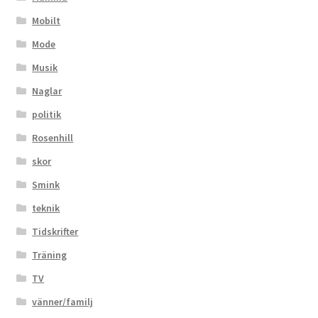
Mobilt
Mode
Musik
Naglar
politik
Rosenhill
skor
Smink
teknik
Tidskrifter
Träning
TV
vänner/familj