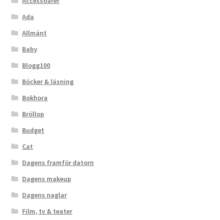
Accessoarer
Ada
Allmänt
Baby
Blogg100
Böcker & läsning
Bokhora
Bröllop
Budget
Cat
Dagens framför datorn
Dagens makeup
Dagens naglar
Film, tv & teater