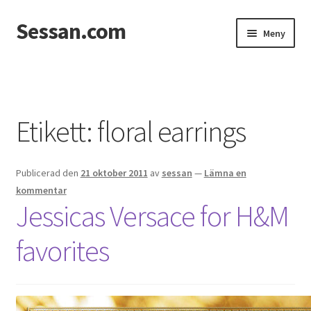
Sessan.com
Hoppa
Hoppa
Meny
till
till
navigering
innehåll
Hem
Foton
Etikett:
floral earrings
Integritetspolicy
Publicerad den
21 oktober 2011
av
sessan
—
Lämna en
Jessicas & Marcus bröllop
kommentar
Jessicas Versace for H&M
Ett helt fantastiskt bröllop!
favorites
Förlovning
Från Photoboothet