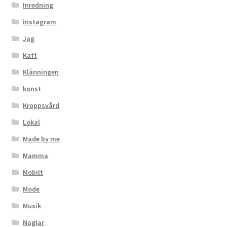
Inredning
instagram
Jag
Katt
Klänningen
konst
Kroppsvård
Lokal
Made by me
Mamma
Mobilt
Mode
Musik
Naglar