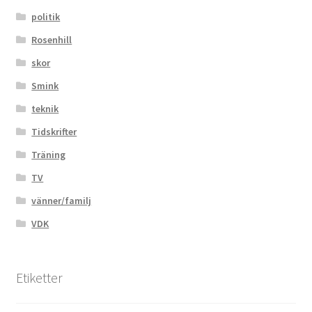
politik
Rosenhill
skor
Smink
teknik
Tidskrifter
Träning
TV
vänner/familj
VDK
Etiketter