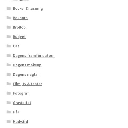
Böcker & läsning
Bokhora
Bröllop
Budget
Cat
Dagens framför datorn
Dagens makeup
Dagens naglar
Film, tv & teater
Fotograf
Graviditet
Hår
Hudvård