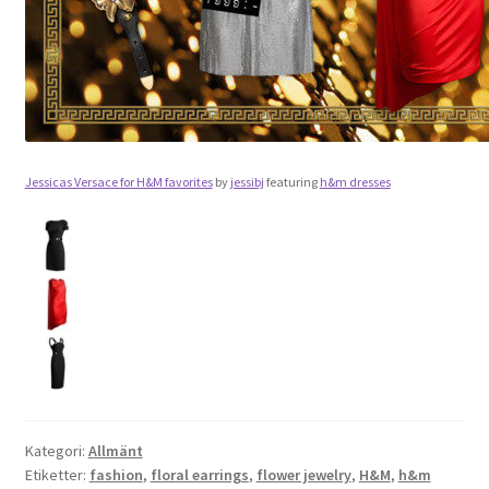
OSA
Kassa
Mitt konto
Jessicas Versace for H&M favorites
by
jessibj
featuring
h&m dresses
Om
Varukorg
Webbutik
Kategori:
Allmänt
Etiketter:
fashion
,
floral earrings
,
flower jewelry
,
H&M
,
h&m