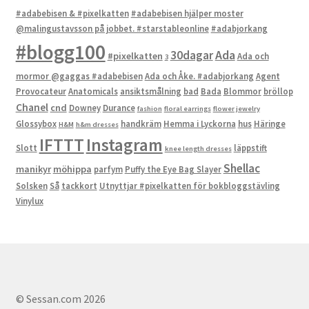
#adabebisen & #pixelkatten
#adabebisen hjälper moster
@malingustavsson på jobbet. #starstableonline
#adabjorkang
#blogg100
Ada
30dagar
#pixelkatten
Ada och
3
mormor @gaggas #adabebisen
Ada och Åke. #adabjorkang
Agent
Provocateur
Anatomicals
ansiktsmålning
bad
Bada
Blommor
bröllop
Chanel
cnd
Downey
Durance
fashion
floral earrings
flower jewelry
Glossybox
handkräm
Hemma i Lyckorna
hus
Häringe
H&M
h&m dresses
IFTTT
Instagram
Slott
läppstift
knee length dresses
Shellac
manikyr
möhippa
parfym
Puffy the Eye Bag Slayer
Solsken
Så
tackkort
Utnyttjar #pixelkatten för bokbloggstävling
Vinylux
© Sessan.com 2026