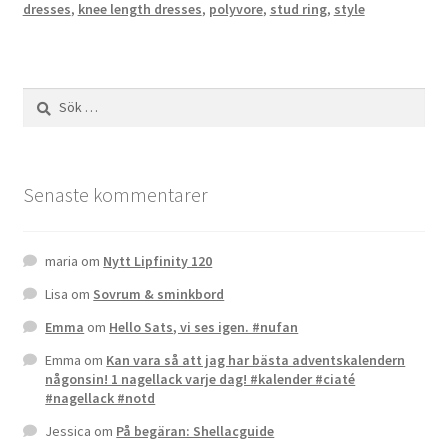
dresses
,
knee length dresses
,
polyvore
,
stud ring
,
style
Sök
efter:
Senaste kommentarer
maria
om
Nytt Lipfinity 120
Lisa
om
Sovrum & sminkbord
Emma
om
Hello Sats, vi ses igen. #nufan
Emma
om
Kan vara så att jag har bästa adventskalendern
någonsin! 1 nagellack varje dag! #kalender #ciaté
#nagellack #notd
Jessica
om
På begäran: Shellacguide