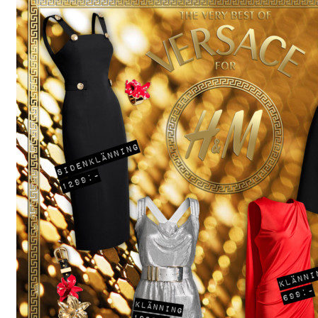
Gästgalleri
Information
Klädkod: Mörk kostym
Vigseln: Maria Magdalena Kyrka
Festen: Villa Ludvigsberg
Toastmaster
Barn?
Önskelista
Önska musik