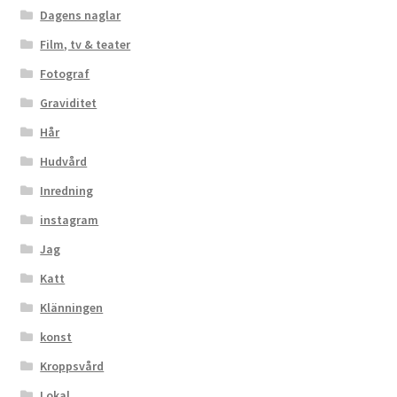
Dagens naglar
Film, tv & teater
Fotograf
Graviditet
Hår
Hudvård
Inredning
instagram
Jag
Katt
Klänningen
konst
Kroppsvård
Lokal