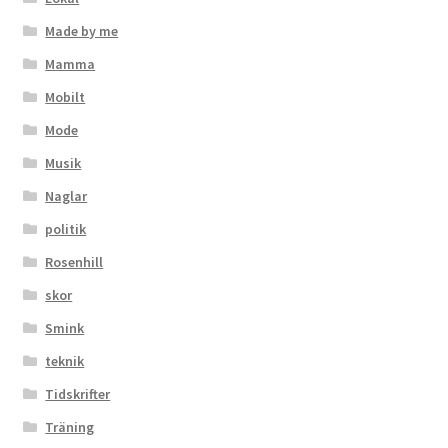
Made by me
Mamma
Mobilt
Mode
Musik
Naglar
politik
Rosenhill
skor
Smink
teknik
Tidskrifter
Träning