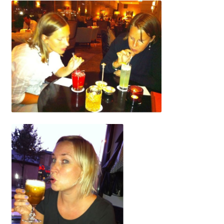
Gästgalleri
Information
Klädkod: Mörk kostym
Vigseln: Maria Magdalena Kyrka
Festen: Villa Ludvigsberg
Toastmaster
Barn?
Önskelista
Önska musik