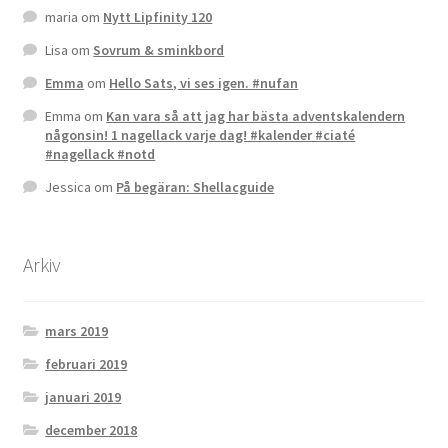
maria
om
Nytt Lipfinity 120
Lisa
om
Sovrum & sminkbord
Emma
om
Hello Sats, vi ses igen. #nufan
Emma
om
Kan vara så att jag har bästa adventskalendern
någonsin! 1 nagellack varje dag! #kalender #ciaté
#nagellack #notd
Jessica
om
På begäran: Shellacguide
Arkiv
mars 2019
februari 2019
januari 2019
december 2018