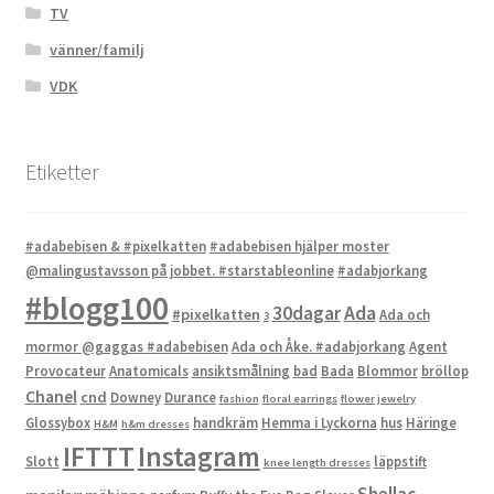
TV
vänner/familj
VDK
Etiketter
#adabebisen & #pixelkatten
#adabebisen hjälper moster
@malingustavsson på jobbet. #starstableonline
#adabjorkang
#blogg100
Ada
30dagar
#pixelkatten
Ada och
3
mormor @gaggas #adabebisen
Ada och Åke. #adabjorkang
Agent
Provocateur
Anatomicals
ansiktsmålning
bad
Bada
Blommor
bröllop
Chanel
cnd
Downey
Durance
fashion
floral earrings
flower jewelry
Glossybox
handkräm
Hemma i Lyckorna
hus
Häringe
H&M
h&m dresses
IFTTT
Instagram
Slott
läppstift
knee length dresses