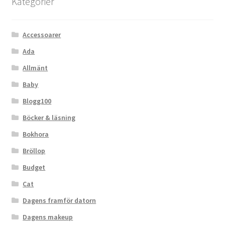
Kategorier
Accessoarer
Ada
Allmänt
Baby
Blogg100
Böcker & läsning
Bokhora
Bröllop
Budget
Cat
Dagens framför datorn
Dagens makeup