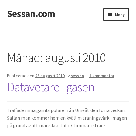
Sessan.com
Hoppa
Hoppa
Meny
till
till
navigering
innehåll
Hem
Foton
Månad:
augusti 2010
Integritetspolicy
Publicerad den
26 augusti 2010
av
sessan
—
1 kommentar
Jessicas & Marcus bröllop
Datavetare i gasen
Ett helt fantastiskt bröllop!
Förlovning
Träffade mina gamla polare från Umeåtiden förra veckan.
Sällan man kommer hem en kväll m träningsvärk i magen
på grund av att man skrattat i 7 timmar i sträck.
Från Photoboothet