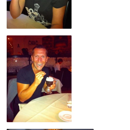
OSA
Kassa
Mitt konto
Om
Varukorg
Webbutik