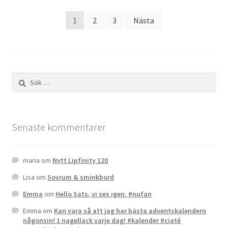
Sidnumrering
1
2
3
Nästa
för
inlägg
Sök
efter:
Senaste kommentarer
maria
om
Nytt Lipfinity 120
Lisa
om
Sovrum & sminkbord
Emma
om
Hello Sats, vi ses igen. #nufan
Emma
om
Kan vara så att jag har bästa adventskalendern
någonsin! 1 nagellack varje dag! #kalender #ciaté