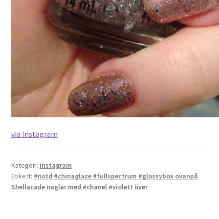
via Instagram
Kategori:
instagram
Etikett:
#notd #chinaglaze #fullspectrum #glossybox ovanpå
Shellacade naglar med #chanel #violett över