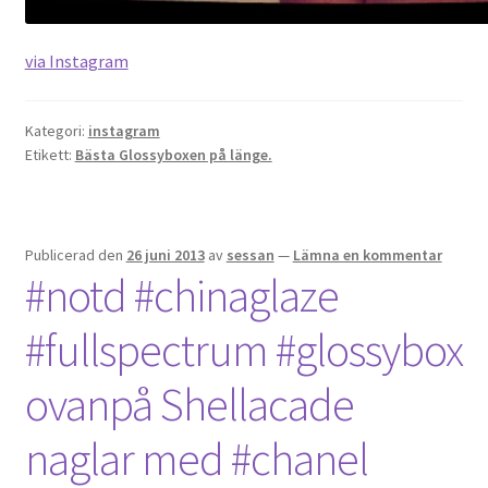
via Instagram
Kategori:
instagram
Etikett:
Bästa Glossyboxen på länge.
Publicerad den
26 juni 2013
av
sessan
—
Lämna en kommentar
#notd #chinaglaze
#fullspectrum #glossybox
ovanpå Shellacade
naglar med #chanel