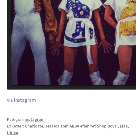
via Instagram
Kategori:
instagram
Etiketter:
Charlotte
,
Jessica som ABBA efter Pet Shop Boys.
,
Lisa
,
Ulrika