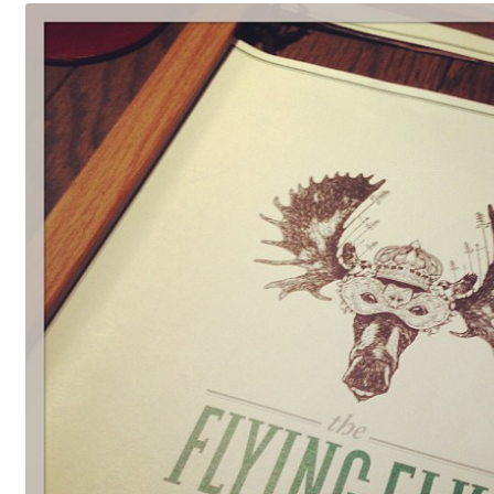
Gästgalleri
Information
Klädkod: Mörk kostym
Vigseln: Maria Magdalena Kyrka
Festen: Villa Ludvigsberg
Toastmaster
Barn?
Önskelista
Önska musik