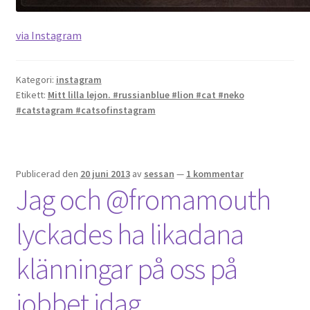
via Instagram
Kategori:
instagram
Etikett:
Mitt lilla lejon. #russianblue #lion #cat #neko
#catstagram #catsofinstagram
Publicerad den
20 juni 2013
av
sessan
—
1 kommentar
Jag och @fromamouth
lyckades ha likadana
klänningar på oss på
jobbet idag…