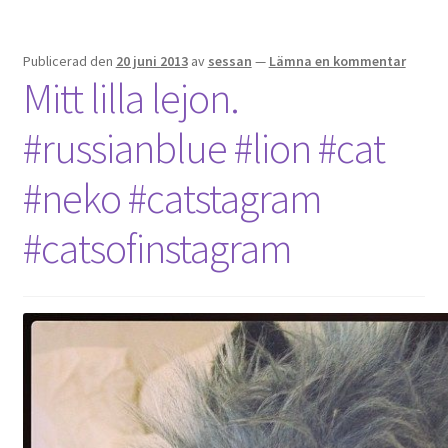
Publicerad den
20 juni 2013
av
sessan
—
Lämna en kommentar
Mitt lilla lejon.
#russianblue #lion #cat
#neko #catstagram
#catsofinstagram