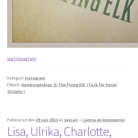
OSA
Kassa
Mitt konto
via Instagram
Om
Kategori:
instagram
Varukorg
Etikett:
Hamburgerdags @ The Flying Elk. (Tack för tipset
@toelin )
Webbutik
Publicerad den
29 juni 2013
av
sessan
—
Lämna en kommentar
Lisa, Ulrika, Charlotte,