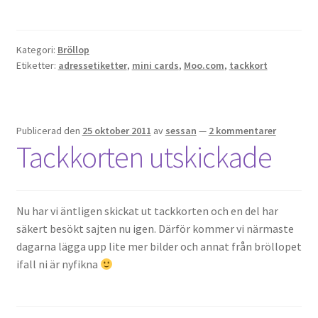
Kategori:
Bröllop
Etiketter:
adressetiketter
,
mini cards
,
Moo.com
,
tackkort
Publicerad den
25 oktober 2011
av
sessan
—
2 kommentarer
Tackkorten utskickade
Nu har vi äntligen skickat ut tackkorten och en del har
säkert besökt sajten nu igen. Därför kommer vi närmaste
dagarna lägga upp lite mer bilder och annat från bröllopet
ifall ni är nyfikna