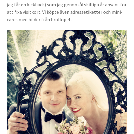
jag får en kickback) som jag genom åtskilliga år använt för
Gästgalleri
att fixa visitkort. Vi köpte även adressetiketter och mini-
cards med bilder från bröllopet.
Information
Klädkod: Mörk kostym
Vigseln: Maria Magdalena Kyrka
Festen: Villa Ludvigsberg
Toastmaster
Barn?
Önskelista
Önska musik