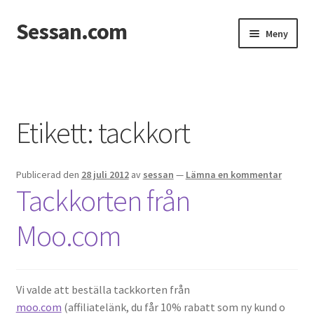
Sessan.com
Hoppa
Hoppa
Meny
till
till
navigering
innehåll
Hem
Foton
Etikett:
tackkort
Integritetspolicy
Publicerad den
28 juli 2012
av
sessan
—
Lämna en kommentar
Jessicas & Marcus bröllop
Tackkorten från
Ett helt fantastiskt bröllop!
Moo.com
Förlovning
Vi valde att beställa tackkorten från
Från Photoboothet
moo.com
(affiliatelänk, du får 10% rabatt som ny kund o