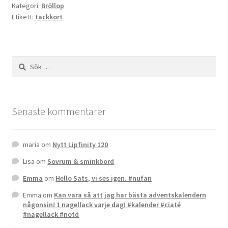
Kategori:
Bröllop
Etikett:
tackkort
Sök
efter:
Senaste kommentarer
maria
om
Nytt Lipfinity 120
Lisa
om
Sovrum & sminkbord
Emma
om
Hello Sats, vi ses igen. #nufan
Emma
om
Kan vara så att jag har bästa adventskalendern
någonsin! 1 nagellack varje dag! #kalender #ciaté
#nagellack #notd