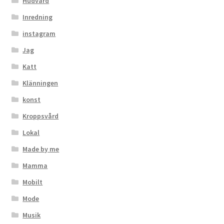
Hudvård
Inredning
instagram
Jag
Katt
Klänningen
konst
Kroppsvård
Lokal
Made by me
Mamma
Mobilt
Mode
Musik