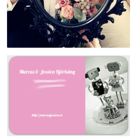
OSA
Kassa
Mitt konto
Om
Varukorg
Webbutik