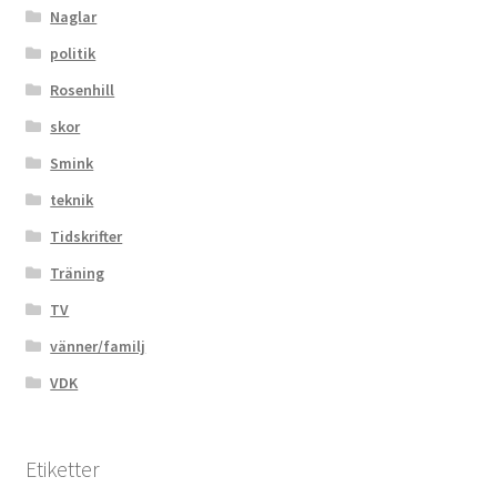
Naglar
politik
Rosenhill
skor
Smink
teknik
Tidskrifter
Träning
TV
vänner/familj
VDK
Etiketter