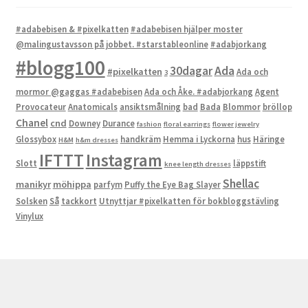
#adabebisen & #pixelkatten
#adabebisen hjälper moster
@malingustavsson på jobbet. #starstableonline
#adabjorkang
#blogg100
Ada
30dagar
#pixelkatten
Ada och
3
mormor @gaggas #adabebisen
Ada och Åke. #adabjorkang
Agent
Provocateur
Anatomicals
ansiktsmålning
bad
Bada
Blommor
bröllop
Chanel
cnd
Downey
Durance
fashion
floral earrings
flower jewelry
Glossybox
handkräm
Hemma i Lyckorna
hus
Häringe
H&M
h&m dresses
IFTTT
Instagram
Slott
läppstift
knee length dresses
Shellac
manikyr
möhippa
parfym
Puffy the Eye Bag Slayer
Solsken
Så
tackkort
Utnyttjar #pixelkatten för bokbloggstävling
Vinylux