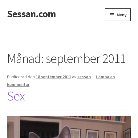
Sessan.com
Hoppa
Hoppa
Meny
till
till
navigering
innehåll
Hem
Foton
Månad:
september 2011
Integritetspolicy
Publicerad den
18 september 2011
av
sessan
—
Lämna en
Jessicas & Marcus bröllop
kommentar
Sex
Ett helt fantastiskt bröllop!
Förlovning
Från Photoboothet