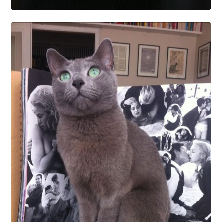
OSA
Kassa
Mitt konto
Om
Varukorg
Webbutik