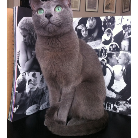
Gästgalleri
Information
Klädkod: Mörk kostym
Vigseln: Maria Magdalena Kyrka
Festen: Villa Ludvigsberg
Toastmaster
Barn?
Önskelista
Önska musik