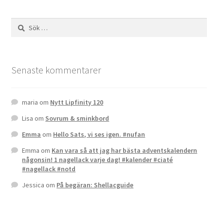
Sök
efter:
Senaste kommentarer
maria
om
Nytt Lipfinity 120
Lisa
om
Sovrum & sminkbord
Emma
om
Hello Sats, vi ses igen. #nufan
Emma
om
Kan vara så att jag har bästa adventskalendern
någonsin! 1 nagellack varje dag! #kalender #ciaté
#nagellack #notd
Jessica
om
På begäran: Shellacguide