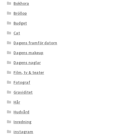
Bokhora
Bröllop
Budget
Cat
Dagens framför datorn
Dagens makeup
Dagens naglar
Film, tv & teater
Fotograf
Graviditet
Hår
Hudvård
Inredning
instagram