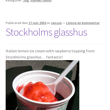
Kategorier:
Jag
,
vänner/familj
Gästgalleri
Information
Publicerad den
27 juni 2003
av
sessan
—
Lämna en kommentar
Stockholms glasshus
Klädkod: Mörk kostym
Vigseln: Maria Magdalena Kyrka
Italian lemon ice cream with raspberry topping from
Festen: Villa Ludvigsberg
Stockholms glasshus… fantastic!
Toastmaster
Barn?
Önskelista
Önska musik