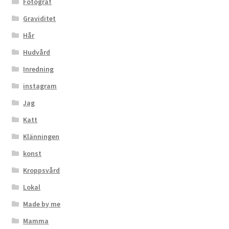
Fotograf
Graviditet
Hår
Hudvård
Inredning
instagram
Jag
Katt
Klänningen
konst
Kroppsvård
Lokal
Made by me
Mamma