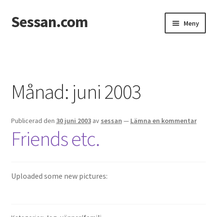
Sessan.com
Hoppa
Hoppa
Meny
till
till
navigering
innehåll
Hem
Foton
Månad:
juni 2003
Integritetspolicy
Publicerad den
30 juni 2003
av
sessan
—
Lämna en kommentar
Jessicas & Marcus bröllop
Friends etc.
Ett helt fantastiskt bröllop!
Förlovning
Uploaded some new pictures:
Från Photoboothet