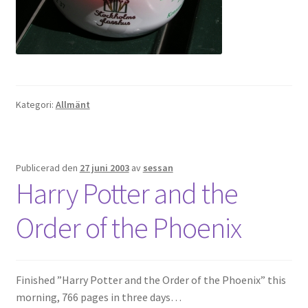
OSA
Kassa
Kategori:
Allmänt
Mitt konto
Om
Publicerad den
27 juni 2003
av
sessan
Varukorg
Harry Potter and the
Webbutik
Order of the Phoenix
Finished ”Harry Potter and the Order of the Phoenix” this
morning, 766 pages in three days…