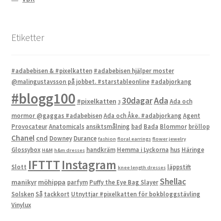
Etiketter
#adabebisen & #pixelkatten
#adabebisen hjälper moster
@malingustavsson på jobbet. #starstableonline
#adabjorkang
#blogg100
Ada
30dagar
#pixelkatten
Ada och
3
mormor @gaggas #adabebisen
Ada och Åke. #adabjorkang
Agent
Provocateur
Anatomicals
ansiktsmålning
bad
Bada
Blommor
bröllop
Chanel
cnd
Downey
Durance
fashion
floral earrings
flower jewelry
Glossybox
handkräm
Hemma i Lyckorna
hus
Häringe
H&M
h&m dresses
IFTTT
Instagram
Slott
läppstift
knee length dresses
Shellac
manikyr
möhippa
parfym
Puffy the Eye Bag Slayer
Solsken
Så
tackkort
Utnyttjar #pixelkatten för bokbloggstävling
Vinylux