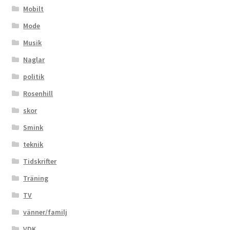
Mobilt
Mode
Musik
Naglar
politik
Rosenhill
skor
Smink
teknik
Tidskrifter
Träning
TV
vänner/familj
VDK