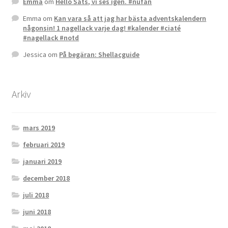
Emma
om
Hello Sats, vi ses igen. #nufan
Emma
om
Kan vara så att jag har bästa adventskalendern
någonsin! 1 nagellack varje dag! #kalender #ciaté
#nagellack #notd
Jessica
om
På begäran: Shellacguide
Arkiv
mars 2019
februari 2019
januari 2019
december 2018
juli 2018
juni 2018