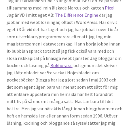
Jag är i skrivande stund 33 år gammal. Bor i en 3:a på Söder
tillsammans med min älskade Marcus och katten
Pixel
.
Jag är VD i mitt eget AB:
The Difference Engine
där jag
jobbar med webblösningar, oftast i WordPress. Har drivit
eget i 3 år vid det här laget och jag har jobbat i över tio år
som utvecklare/programmerare efter att jag tog min
magisterexamen i datavetenskap. Hann börja jobba innan
it-bubblan sprack totalt så jag fick också vara med och
slösa riskkapital på knasiga webbtjänster. Jag bloggar om
böcker och läsning på
Bokhora.se
och genom det skriver
jag i Aftonbladet var 5:e vecka i Nöjesbladet om
pocketböcker. Blogga har jag gjort sedan i maj 2003 och
det som egentligen bara var menat som ett sätt för mig
att enklare uppdatera min hemsida har helt förändrat
mitt liv på så enormt många sätt. Nästan bara till det
bättre. Men jag var nätaktiv långt innan bloggboomen och
haft en hemsida i en eller annan form sedan 1996. Utöver
läsning, kodning och bloggande så sysselsätter jag mig