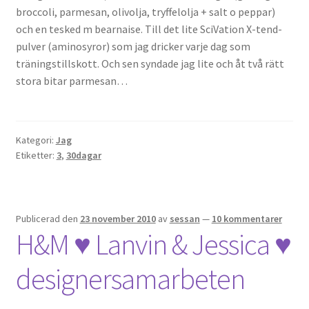
broccoli, parmesan, olivolja, tryffelolja + salt o peppar)
och en tesked m bearnaise. Till det lite SciVation X-tend-
OSA
pulver (aminosyror) som jag dricker varje dag som
träningstillskott. Och sen syndade jag lite och åt två rätt
Kassa
stora bitar parmesan…
Mitt konto
Kategori:
Jag
Om
Etiketter:
3
,
30dagar
Varukorg
Webbutik
Publicerad den
23 november 2010
av
sessan
—
10 kommentarer
H&M ♥ Lanvin & Jessica ♥
designersamarbeten