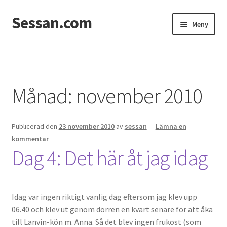
Sessan.com
Hoppa
Hoppa
Meny
till
till
navigering
innehåll
Hem
Foton
Månad:
november 2010
Integritetspolicy
Publicerad den
23 november 2010
av
sessan
—
Lämna en
Jessicas & Marcus bröllop
kommentar
Dag 4: Det här åt jag idag
Ett helt fantastiskt bröllop!
Förlovning
Idag var ingen riktigt vanlig dag eftersom jag klev upp
06.40 och klev ut genom dörren en kvart senare för att åka
Från Photoboothet
till Lanvin-kön m. Anna. Så det blev ingen frukost (som