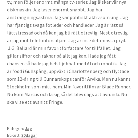
tv, men följer enormt många tv-serier. Jag älskar vår nya
diskmaskin. Jag läser enormt snabbt. Jag har
ansträngningsastma. Jag var politiskt aktiv som ung. Jag
har fjantigt svaga fotleder och handleder. Jag är rätt så
lättstressad och då kan jag bli rätt otrevlig. Mest otrevlig
är jag mot telefonförsäljare. Jag är inte det minsta pryd.
J.G. Ballard är min favoritförfattare för tillfället. Jag
gillar siffror och räknar på allt jag kan. Hade jag fått
chansen så hade jag helst jobbat med AI och robotik. Jag
är född i Gullspång, uppväxt i Charlottenberg och flyttade
som 12-åring till Gunnarskog utanför Arvika. Men nu känns
Stockholm som mitt hem. Min favoritfilm är Blade Runner.
Nu kom Marcus och la sig så det blev dags att avrunda. Nu
ska vi se ett avsnitt Fringe.
Kategori:
Jag
Etikett:
30dagar