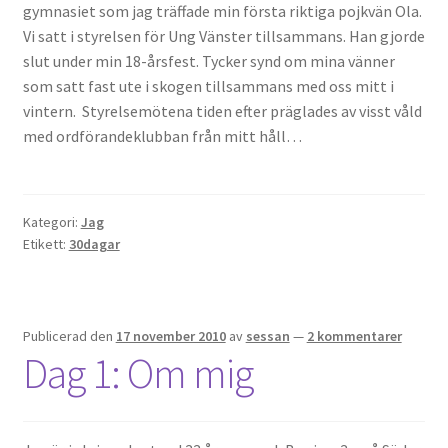
gymnasiet som jag träffade min första riktiga pojkvän Ola.
Vi satt i styrelsen för Ung Vänster tillsammans. Han gjorde
slut under min 18-årsfest. Tycker synd om mina vänner
som satt fast ute i skogen tillsammans med oss mitt i
vintern. Styrelsemötena tiden efter präglades av visst våld
med ordförandeklubban från mitt håll…
Kategori:
Jag
Etikett:
30dagar
Publicerad den
17 november 2010
av
sessan
—
2 kommentarer
Dag 1: Om mig