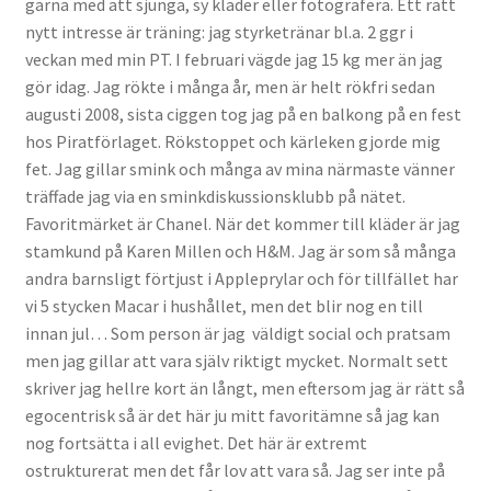
gärna med att sjunga, sy kläder eller fotografera. Ett rätt
nytt intresse är träning: jag styrketränar bl.a. 2 ggr i
veckan med min PT. I februari vägde jag 15 kg mer än jag
gör idag. Jag rökte i många år, men är helt rökfri sedan
augusti 2008, sista ciggen tog jag på en balkong på en fest
hos Piratförlaget. Rökstoppet och kärleken gjorde mig
fet. Jag gillar smink och många av mina närmaste vänner
träffade jag via en sminkdiskussionsklubb på nätet.
Favoritmärket är Chanel. När det kommer till kläder är jag
stamkund på Karen Millen och H&M. Jag är som så många
andra barnsligt förtjust i Appleprylar och för tillfället har
vi 5 stycken Macar i hushållet, men det blir nog en till
innan jul… Som person är jag väldigt social och pratsam
men jag gillar att vara själv riktigt mycket. Normalt sett
skriver jag hellre kort än långt, men eftersom jag är rätt så
egocentrisk så är det här ju mitt favoritämne så jag kan
nog fortsätta i all evighet. Det här är extremt
ostrukturerat men det får lov att vara så. Jag ser inte på