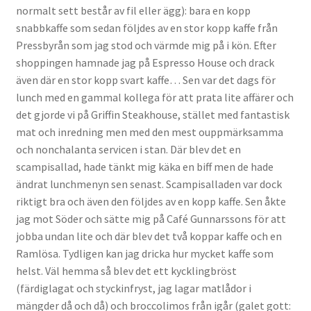
normalt sett består av fil eller ägg): bara en kopp
Gästgalleri
snabbkaffe som sedan följdes av en stor kopp kaffe från
Pressbyrån som jag stod och värmde mig på i kön. Efter
Information
shoppingen hamnade jag på Espresso House och drack
även där en stor kopp svart kaffe… Sen var det dags för
Klädkod: Mörk kostym
lunch med en gammal kollega för att prata lite affärer och
det gjorde vi på Griffin Steakhouse, stället med fantastisk
Vigseln: Maria Magdalena Kyrka
mat och inredning men med den mest ouppmärksamma
och nonchalanta servicen i stan. Där blev det en
Festen: Villa Ludvigsberg
scampisallad, hade tänkt mig käka en biff men de hade
ändrat lunchmenyn sen senast. Scampisalladen var dock
Toastmaster
riktigt bra och även den följdes av en kopp kaffe. Sen åkte
jag mot Söder och sätte mig på Café Gunnarssons för att
Barn?
jobba undan lite och där blev det två koppar kaffe och en
Ramlösa. Tydligen kan jag dricka hur mycket kaffe som
Önskelista
helst. Väl hemma så blev det ett kycklingbröst
(färdiglagat och styckinfryst, jag lagar matlådor i
mängder då och då) och broccolimos från igår (galet gott:
Önska musik