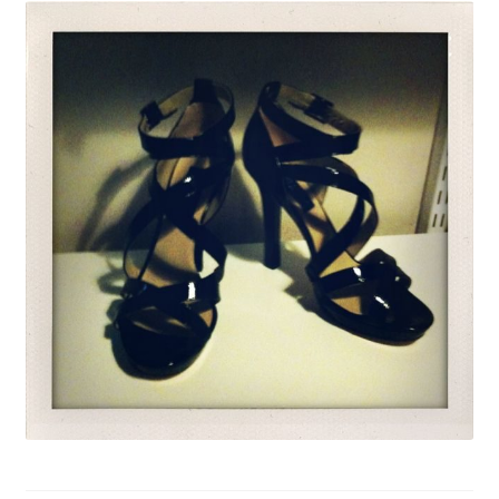
Gästgalleri
Information
Klädkod: Mörk kostym
Vigseln: Maria Magdalena Kyrka
Festen: Villa Ludvigsberg
Toastmaster
Barn?
Önskelista
Önska musik