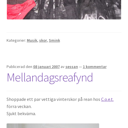
Kategorier:
Musik
,
skor
,
Smink
Publicerad den
08 januari 2007
av
sessan
—
1 kommentar
Mellandagsreafynd
Shoppade ett par vettiga vinterskor på rean hos
C.o.e.t.
förra veckan.
Sjukt bekväma.