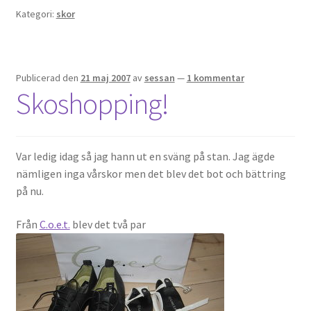
Kategori:
skor
OSA
Kassa
Publicerad den
21 maj 2007
av
sessan
—
1 kommentar
Skoshopping!
Mitt konto
Om
Var ledig idag så jag hann ut en sväng på stan. Jag ägde
nämligen inga vårskor men det blev det bot och bättring
Varukorg
på nu.
Webbutik
Från
C.o.e.t.
blev det två par