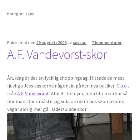
Kategori:
skor
Publicerad den
29 augusti 2006
av
sessan
—
7 kommentarer
A.F. Vandevorst-skor
Åh, idag är det en lycklig shoppingdag. Hittade de mest
ljuvliga Jessicaskorna någonsin på den nya butiken
C.o.e.t
från
A.F. Vandevorst
. Alldels för dyra, men blir man kär så
blir man. Dock måste jag sula om dem hos skomakaren,
vågar aldrig mer gå i lädersulade skor…