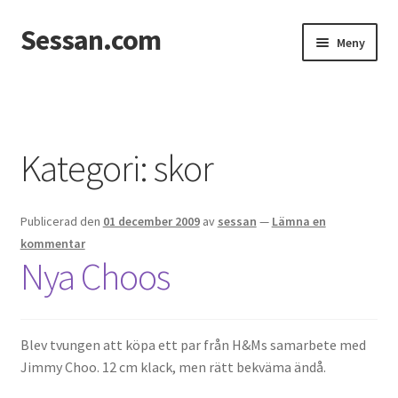
Sessan.com
Hoppa
Hoppa
Meny
till
till
navigering
innehåll
Hem
Foton
Kategori:
skor
Integritetspolicy
Publicerad den
01 december 2009
av
sessan
—
Lämna en
Jessicas & Marcus bröllop
kommentar
Nya Choos
Ett helt fantastiskt bröllop!
Förlovning
Blev tvungen att köpa ett par från H&Ms samarbete med
Jimmy Choo. 12 cm klack, men rätt bekväma ändå.
Från Photoboothet