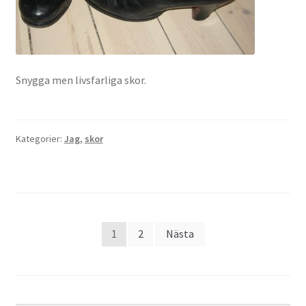
Snygga men livsfarliga skor.
Kategorier:
Jag
,
skor
Sidnumrering
1
2
Nästa
för
inlägg