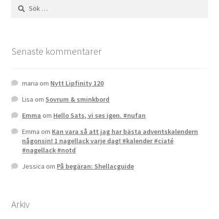
Sök
efter:
Senaste kommentarer
maria
om
Nytt Lipfinity 120
Lisa
om
Sovrum & sminkbord
Emma
om
Hello Sats, vi ses igen. #nufan
Emma
om
Kan vara så att jag har bästa adventskalendern
någonsin! 1 nagellack varje dag! #kalender #ciaté
#nagellack #notd
Jessica
om
På begäran: Shellacguide
Arkiv