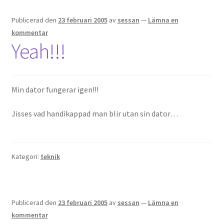
Publicerad den
23 februari 2005
av
sessan
—
Lämna en
OSA
kommentar
Yeah!!!
Kassa
Mitt konto
Min dator fungerar igen!!!
Om
Jisses vad handikappad man blir utan sin dator…
Varukorg
Webbutik
Kategori:
teknik
Publicerad den
23 februari 2005
av
sessan
—
Lämna en
kommentar