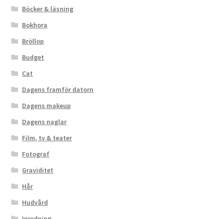
Böcker & läsning
Bokhora
Bröllop
Budget
Cat
Dagens framför datorn
Dagens makeup
Dagens naglar
Film, tv & teater
Fotograf
Graviditet
Hår
Hudvård
Inredning