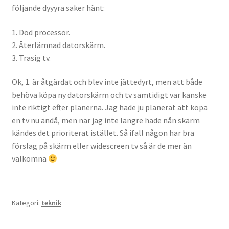
följande dyyyra saker hänt:
Gästgalleri
1. Död processor.
Information
2. Återlämnad datorskärm.
3. Trasig tv.
Klädkod: Mörk kostym
Ok, 1. är åtgärdat och blev inte jättedyrt, men att både
Vigseln: Maria Magdalena Kyrka
behöva köpa ny datorskärm och tv samtidigt var kanske
inte riktigt efter planerna. Jag hade ju planerat att köpa
Festen: Villa Ludvigsberg
en tv nu ändå, men när jag inte längre hade nån skärm
kändes det prioriterat istället. Så ifall någon har bra
Toastmaster
förslag på skärm eller widescreen tv så är de mer än
välkomna
Barn?
Önskelista
Kategori:
teknik
Önska musik