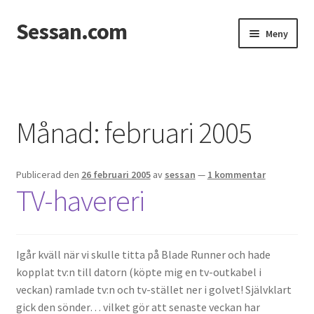
Sessan.com
Hoppa
Hoppa
Meny
till
till
navigering
innehåll
Hem
Foton
Månad:
februari 2005
Integritetspolicy
Publicerad den
26 februari 2005
av
sessan
—
1 kommentar
Jessicas & Marcus bröllop
TV-havereri
Ett helt fantastiskt bröllop!
Förlovning
Igår kväll när vi skulle titta på Blade Runner och hade
kopplat tv:n till datorn (köpte mig en tv-outkabel i
veckan) ramlade tv:n och tv-stället ner i golvet! Självklart
Från Photoboothet
gick den sönder… vilket gör att senaste veckan har