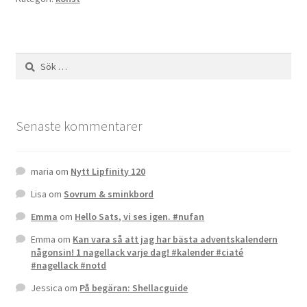
Sök
efter:
Senaste kommentarer
maria
om
Nytt Lipfinity 120
Lisa
om
Sovrum & sminkbord
Emma
om
Hello Sats, vi ses igen. #nufan
Emma
om
Kan vara så att jag har bästa adventskalendern
någonsin! 1 nagellack varje dag! #kalender #ciaté
#nagellack #notd
Jessica
om
På begäran: Shellacguide