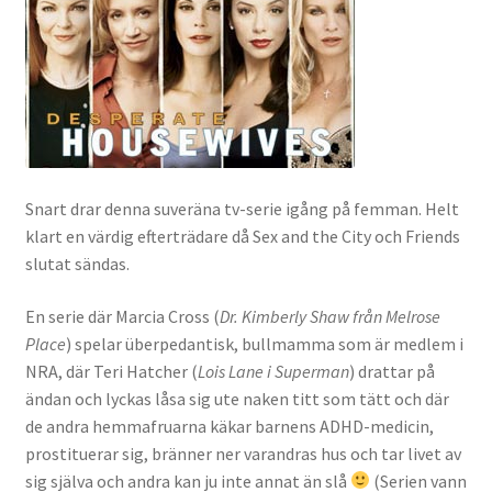
Snart drar denna suveräna tv-serie igång på femman. Helt
klart en värdig efterträdare då Sex and the City och Friends
slutat sändas.
En serie där Marcia Cross (
Dr. Kimberly Shaw från Melrose
Place
) spelar überpedantisk, bullmamma som är medlem i
NRA, där Teri Hatcher (
Lois Lane i Superman
) drattar på
ändan och lyckas låsa sig ute naken titt som tätt och där
de andra hemmafruarna käkar barnens ADHD-medicin,
prostituerar sig, bränner ner varandras hus och tar livet av
sig själva och andra kan ju inte annat än slå
(Serien vann