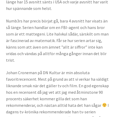
länge har 15 avsnitt sänts i USA och varje avsnitt har varit
hur spännande som helst.
Numb3rs har precis börjat gå, bara 4 avsnitt har visats än
så länge. Serien handlar om en FBI-agent och hans bror
som är ett mattegeni. Lite halvkul sådär, särskilt om man
är fascinerad av matematik. Får se hur serien artar sig,
känns som att även om ämnet ”allt är siffror” inte kan
vridas och vändas på alltför många gånger innan det blir
trist.
Johan Croneman på DN Kultur är min absoluta
favoritrecencent. Mest på grund av att vi verkar ha väldigt
liknande smak när det gäller tv och film. En god egenskap
hos en recensent då jag vet att jag med åtminstone 90
procents säkerhet kommer gilla det som han
rekommenderar, och nästan alltid hata det han sågar
I
dagens tv-krönika rekommenderade han tv-serien