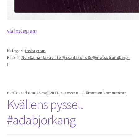
via Instagram
Kategori:
instagram
Etikett:
Nu ska här läsas lite @ccarlssons & @matsstrandberg_
!
Publicerad den
23 maj 2017
av
sessan
—
Lämna en kommentar
Kvällens pyssel.
#adabjorkang