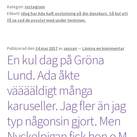
Kategori:
instagram
Etikett:
Idag har Ada haft avslutning på din danskurs. Så kul att
få se vad de pysslat med under terminen.
Publicerad den
14 maj 2017
av
sessan
—
Lämna en kommentar
En kul dag på Gröna
Lund. Ada åkte
vääääldigt många
karuseller. Jag fler än jag
typ någonsin gjort. Men
Nyckelpigan fick hon o M