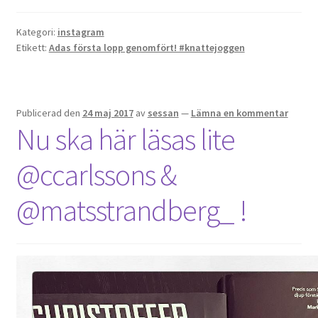
Kategori:
instagram
Etikett:
Adas första lopp genomfört! #knattejoggen
Publicerad den
24 maj 2017
av
sessan
—
Lämna en kommentar
Nu ska här läsas lite
@ccarlssons &
@matsstrandberg_ !