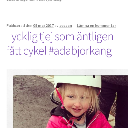
Publicerad den
09 maj 2017
av
sessan
—
Lämna en kommentar
Lycklig tjej som äntligen
fått cykel #adabjorkang