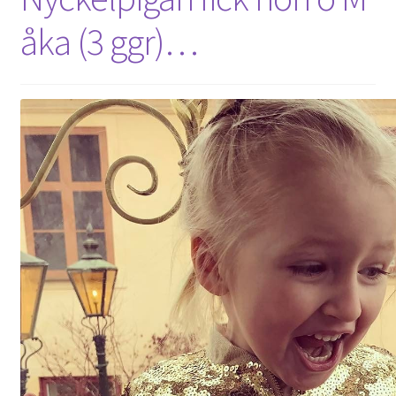
åka (3 ggr)…