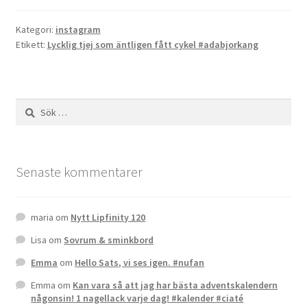
Kategori:
instagram
Etikett:
Lycklig tjej som äntligen fått cykel #adabjorkang
Sök
efter:
Senaste kommentarer
maria
om
Nytt Lipfinity 120
Lisa
om
Sovrum & sminkbord
Emma
om
Hello Sats, vi ses igen. #nufan
Emma
om
Kan vara så att jag har bästa adventskalendern
någonsin! 1 nagellack varje dag! #kalender #ciaté