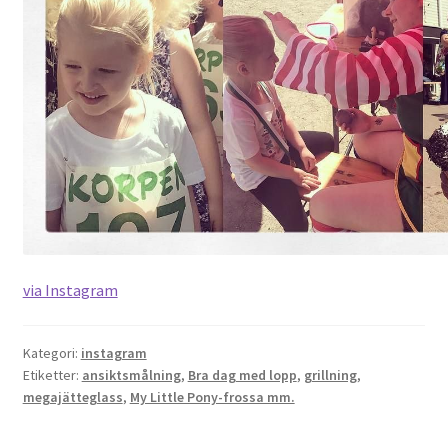
OSA
Kassa
Mitt konto
Om
Varukorg
via Instagram
Webbutik
Kategori:
instagram
Etiketter:
ansiktsmålning
,
Bra dag med lopp
,
grillning
,
megajätteglass
,
My Little Pony-frossa mm.