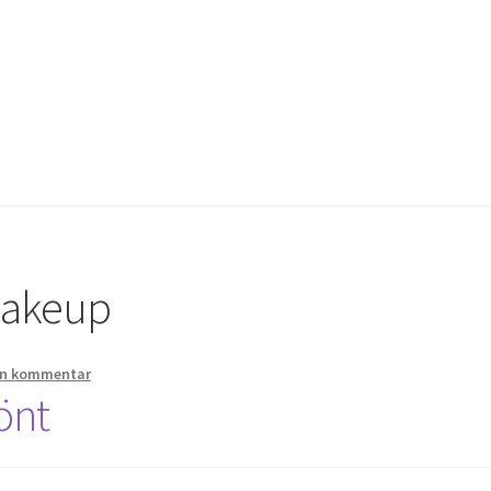
us bröllop
Kassa
Mitt konto
Om
Varukorg
Webbutik
makeup
n kommentar
önt