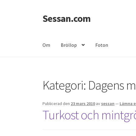
Sessan.com
Hoppa
Hoppa
till
till
navigering
innehåll
Om
Bröllop
Foton
Hem
Foton
Integritetspolicy
Jessicas & Marc
Kategori:
Dagens 
Publicerad den
23 mars 2010
av
sessan
—
Lämna e
Turkost och mintgr