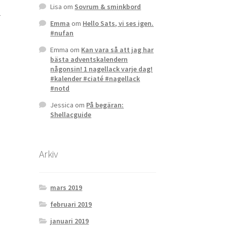
Lisa
om
Sovrum & sminkbord
r
Emma
om
Hello Sats, vi ses igen.
#nufan
Emma
om
Kan vara så att jag har
bästa adventskalendern
någonsin! 1 nagellack varje dag!
#kalender #ciaté #nagellack
#notd
Jessica
om
På begäran:
Shellacguide
Arkiv
mars 2019
februari 2019
januari 2019