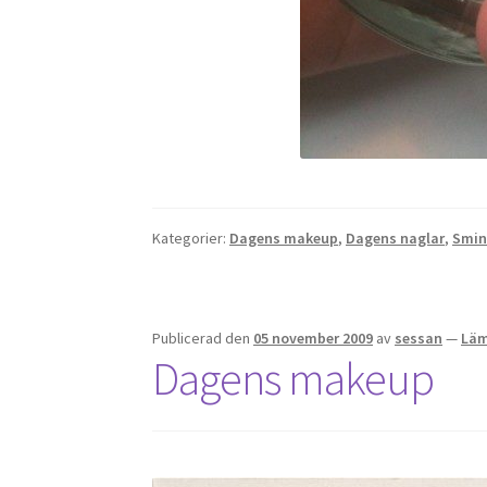
Kategorier:
Dagens makeup
,
Dagens naglar
,
Smin
Publicerad den
05 november 2009
av
sessan
—
Läm
Dagens makeup