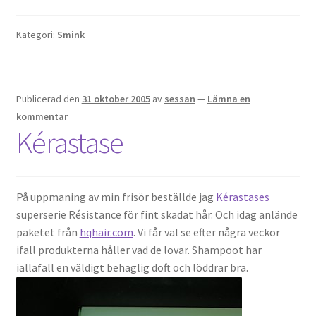
OSA
Kategori:
Smink
Kassa
Publicerad den
31 oktober 2005
av
sessan
—
Lämna en
Mitt konto
kommentar
Kérastase
Om
Varukorg
På uppmaning av min frisör beställde jag
Kérastases
superserie Résistance för fint skadat hår. Och idag anlände
Webbutik
paketet från
hqhair.com
. Vi får väl se efter några veckor
ifall produkterna håller vad de lovar. Shampoot har
iallafall en väldigt behaglig doft och löddrar bra.