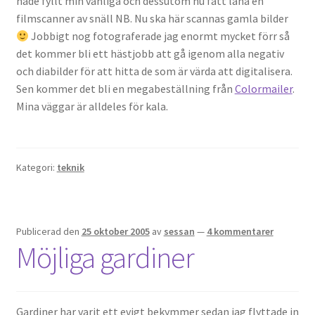
hade fyllt min vanliga och dessutom nu fått låna en
filmscanner av snäll NB. Nu ska här scannas gamla bilder
Jobbigt nog fotograferade jag enormt mycket förr så
det kommer bli ett hästjobb att gå igenom alla negativ
och diabilder för att hitta de som är värda att digitalisera.
Sen kommer det bli en megabeställning från
Colormailer
.
Mina väggar är alldeles för kala.
Kategori:
teknik
Publicerad den
25 oktober 2005
av
sessan
—
4 kommentarer
Möjliga gardiner
Gardiner har varit ett evigt bekymmer sedan jag flyttade in