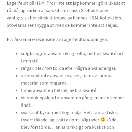
Lagerfeldt på H&M. Tror inte att jag kommer göra likadant
i år då jag varken är särskilt förtjust i Stellas kläder
vanligtvis eller särskilt impad av hennes H&M-kollektion.
Stövlarna ser snygga ut men de kommer inte att säljas.
Ett år-senare-recension av Lagerfeldtshoppingen:
solglasögon: använt riktigt ofta, helt ok kvalité och
i min stil.
ringar: blev förstörda efter några användningar.
armband: inte använt mycket, men av samma
material som ringarna…
linne: använt en hel del, av bra kvalité.
vit smokingskjorta: använt en gång, men en keeper
ändå.
svarta ullbyxor med hög midja: Helt fantastiska,
tyvärr råkade jag tvätta dom i 40grader
så de
blev förstörda… annars riktigt bra kvalité och