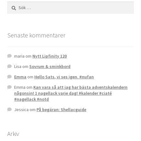
Sök
efter:
Senaste kommentarer
maria
om
Nytt Lipfinity 120
Lisa
om
Sovrum & sminkbord
Emma
om
Hello Sats, vi ses igen. #nufan
Emma
om
Kan vara så att jag har bästa adventskalendern
någonsin! 1 nagellack varje dag! #kalender #ciaté
#nagellack #notd
Jessica
om
På begäran: Shellacguide
Arkiv