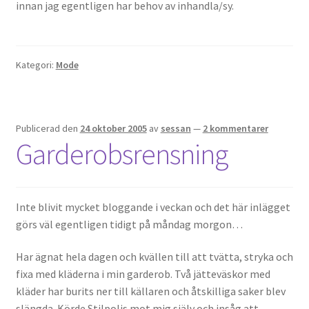
innan jag egentligen har behov av inhandla/sy.
Kategori:
Mode
Publicerad den
24 oktober 2005
av
sessan
—
2 kommentarer
Garderobsrensning
Inte blivit mycket bloggande i veckan och det här inlägget
görs väl egentligen tidigt på måndag morgon…
Har ägnat hela dagen och kvällen till att tvätta, stryka och
fixa med kläderna i min garderob. Två jätteväskor med
kläder har burits ner till källaren och åtskilliga saker blev
slängda. Körde Stilpolis mot mig själv och insåg att