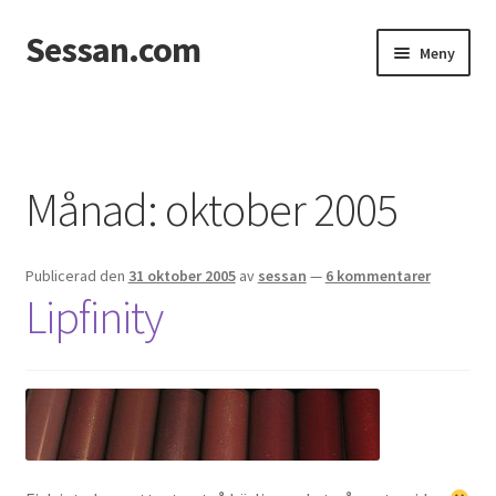
Sessan.com
Hoppa
Hoppa
Meny
till
till
navigering
innehåll
Hem
Foton
Månad:
oktober 2005
Integritetspolicy
Publicerad den
31 oktober 2005
av
sessan
—
6 kommentarer
Jessicas & Marcus bröllop
Lipfinity
Ett helt fantastiskt bröllop!
Förlovning
Från Photoboothet