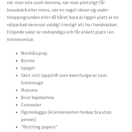
när man inte sovit hemma, när man plötsligt får
huvudvärk eller mens, när en nagel skivar sig under
shoppingrundan eller då håret bara är ligger platt är en
välpackad necessär väldigt trevligt att ha i handväskan.
Följande saker är nödvändiga och får enkelt plats i en
mininecessär.
Minihårspray
Borste
Spegel
Skirt rött läppstift som även fungerar som
krämrouge
Mascara
Brun kajalpenna
Concealer
Ögonskugga (krämvarianten funkar bra utan
pensel)
”Blotting papers”