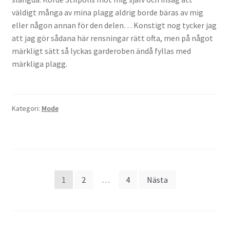
väldigt många av mina plagg aldrig borde bäras av mig
eller någon annan för den delen… Konstigt nog tycker jag
att jag gör sådana här rensningar rätt ofta, men på något
märkligt sätt så lyckas garderoben ändå fyllas med
märkliga plagg.
Kategori:
Mode
Sidnumrering
1
2
…
4
Nästa
för
inlägg