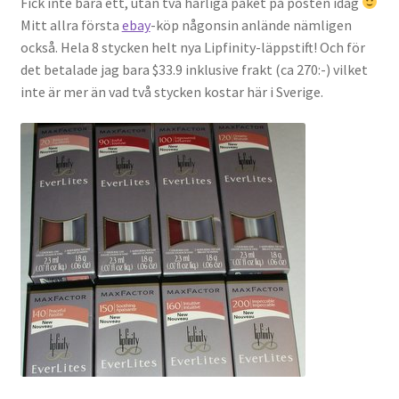
Fick inte bara ett, utan två härliga paket på posten idag
Gästgalleri
Mitt allra första
ebay
-köp någonsin anlände nämligen
också. Hela 8 stycken helt nya Lipfinity-läppstift! Och för
Information
det betalade jag bara $33.9 inklusive frakt (ca 270:-) vilket
inte är mer än vad två stycken kostar här i Sverige.
Klädkod: Mörk kostym
Vigseln: Maria Magdalena Kyrka
Festen: Villa Ludvigsberg
Toastmaster
Barn?
Önskelista
Önska musik