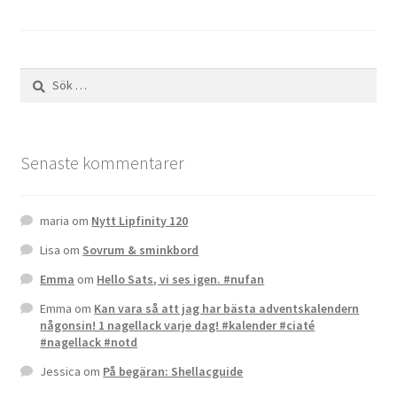
för
inlägg
Sök
efter:
Senaste kommentarer
maria
om
Nytt Lipfinity 120
Lisa
om
Sovrum & sminkbord
Emma
om
Hello Sats, vi ses igen. #nufan
Emma
om
Kan vara så att jag har bästa adventskalendern
någonsin! 1 nagellack varje dag! #kalender #ciaté
#nagellack #notd
Jessica
om
På begäran: Shellacguide