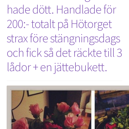
hade dött. Handlade för
200:- totalt på Hötorget
strax före stängningsdags
och fick så det räckte till 3
lådor + en jättebukett.