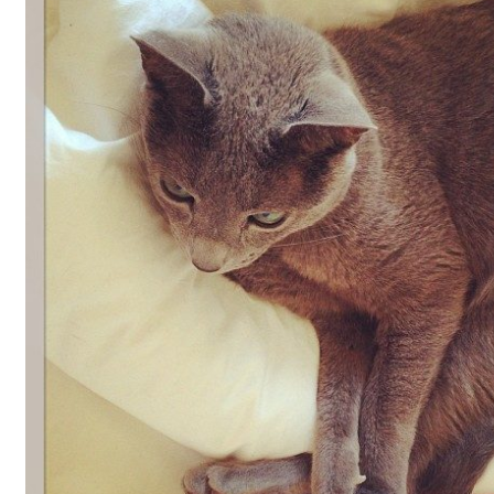
Gästgalleri
Information
Klädkod: Mörk kostym
Vigseln: Maria Magdalena Kyrka
Festen: Villa Ludvigsberg
Toastmaster
Barn?
Önskelista
Önska musik