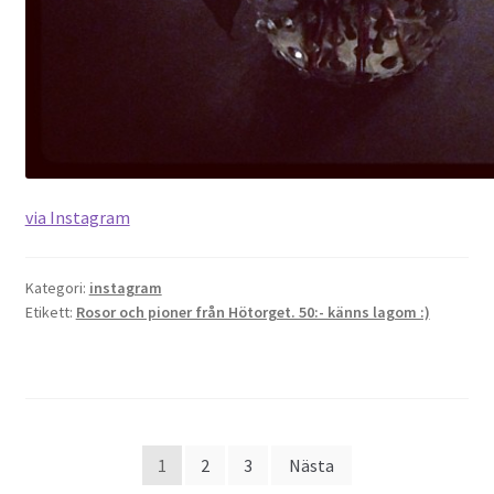
via Instagram
Kategori:
instagram
Etikett:
Rosor och pioner från Hötorget. 50:- känns lagom :)
Sidnumrering
1
2
3
Nästa