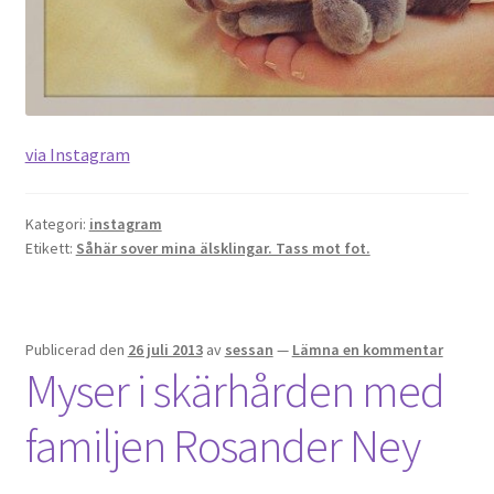
OSA
Kassa
via Instagram
Mitt konto
Kategori:
instagram
Om
Etikett:
Såhär sover mina älsklingar. Tass mot fot.
Varukorg
Webbutik
Publicerad den
26 juli 2013
av
sessan
—
Lämna en kommentar
Myser i skärhården med
familjen Rosander Ney