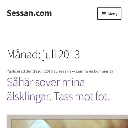
Sessan.com
Hoppa
Hoppa
Meny
till
till
navigering
innehåll
Hem
Foton
Månad:
juli 2013
Integritetspolicy
Publicerad den
28 juli 2013
av
sessan
—
Lämna en kommentar
Jessicas & Marcus bröllop
Såhär sover mina
Ett helt fantastiskt bröllop!
älsklingar. Tass mot fot.
Förlovning
Från Photoboothet