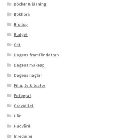
Böcker & läsning
Bokhora
Bröllop
Budget
Cat
Dagens framför datorn
Dagens makeup
Dagens naglar
Film, tv & teater
Fotograf
Graviditet
Hår
Hudvård
Inredning