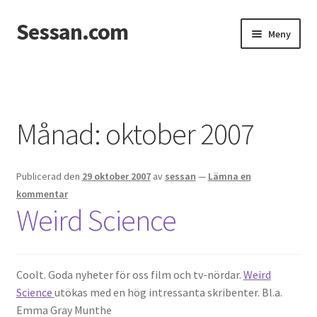
Sessan.com
Hoppa
Hoppa
Meny
till
till
navigering
innehåll
Hem
Foton
Månad:
oktober 2007
Integritetspolicy
Publicerad den
29 oktober 2007
av
sessan
—
Lämna en
Jessicas & Marcus bröllop
kommentar
Weird Science
Ett helt fantastiskt bröllop!
Förlovning
Coolt. Goda nyheter för oss film och tv-nördar.
Weird
Science
utökas med en hög intressanta skribenter. Bl.a.
Från Photoboothet
Emma Gray Munthe