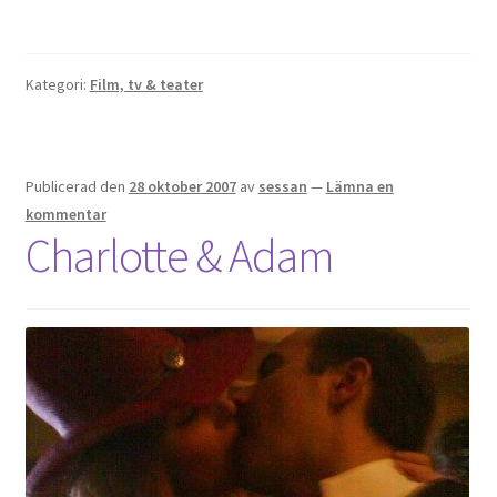
Gästgalleri
Information
Kategori:
Film, tv & teater
Klädkod: Mörk kostym
Publicerad den
28 oktober 2007
av
sessan
—
Lämna en
Vigseln: Maria Magdalena Kyrka
kommentar
Charlotte & Adam
Festen: Villa Ludvigsberg
Toastmaster
Barn?
Önskelista
Önska musik