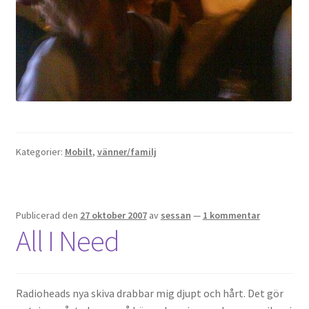
OSA
Kassa
Mitt konto
Om
Kategorier:
Mobilt
,
vänner/familj
Varukorg
Webbutik
Publicerad den
27 oktober 2007
av
sessan
—
1 kommentar
All I Need
Radioheads nya skiva drabbar mig djupt och hårt. Det gör