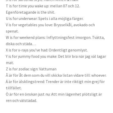
T is for time you wake up: mellan 07 och 12.
Egenföretagande is the shit.
U is for underwear: Spets i alla möjliga färger.
V is for vegetables you love: Brysselkål, avokado och
spenat.
W is for weekend plans: Inflyttningsfest imorgon. Tvätta,
diska och städa…
X is for x-rays you’ve had: Ordentligt genomlyst.
Y is for yummy food you make: Det blir bra när jag väl lagar
mat.
Z is for zodiac sign: Vattuman
Å är för åt dem som du vill skicka listan vidare till: whoever.
Ä är för älsklingstrend: Trender är inte riktigt min grej för
tillfället.
Ö är för en önskan just nu: Att min lägenhet plötsligt är
ren och välstädad.