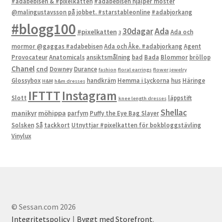
#adabebisen & #pixelkatten
#adabebisen hjälper moster
@malingustavsson på jobbet. #starstableonline
#adabjorkang
#blogg100
Ada
30dagar
#pixelkatten
Ada och
3
mormor @gaggas #adabebisen
Ada och Åke. #adabjorkang
Agent
Provocateur
Anatomicals
ansiktsmålning
bad
Bada
Blommor
bröllop
Chanel
cnd
Downey
Durance
fashion
floral earrings
flower jewelry
Glossybox
handkräm
Hemma i Lyckorna
hus
Häringe
H&M
h&m dresses
IFTTT
Instagram
Slott
läppstift
knee length dresses
Shellac
manikyr
möhippa
parfym
Puffy the Eye Bag Slayer
Solsken
Så
tackkort
Utnyttjar #pixelkatten för bokbloggstävling
Vinylux
© Sessan.com 2026
Integritetspolicy
Byggt med Storefront
.