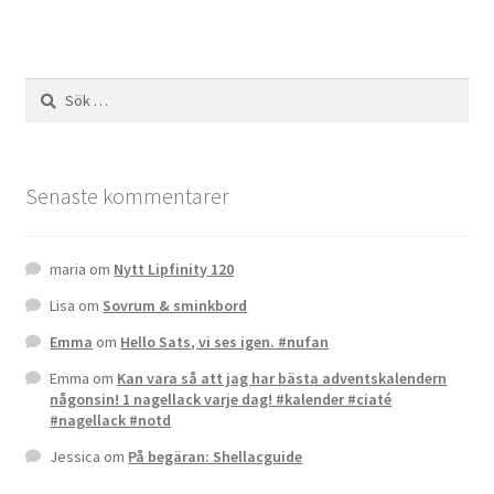
Sök
efter:
Senaste kommentarer
maria
om
Nytt Lipfinity 120
Lisa
om
Sovrum & sminkbord
Emma
om
Hello Sats, vi ses igen. #nufan
Emma
om
Kan vara så att jag har bästa adventskalendern
någonsin! 1 nagellack varje dag! #kalender #ciaté
#nagellack #notd
Jessica
om
På begäran: Shellacguide