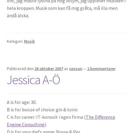
ont, jag måste lyssna på hög volym, jag upplever musiken i
hela kroppen. Musik som kan få mig gråta, må illa men
ändå älska.
Kategori:
Musik
Publicerad den
26 oktober 2007
av
sessan
—
2 kommentarer
Jessica A-Ö
A is for age: 30.
B is for booze of choice: gin & tonic
C is for career: IT-konsult i egen firma (
The Difference
Engine Consulting
).
D is for your dad’s name: Bosse & Per