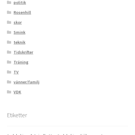
politik
Rosenhill
skor
Smink
teknik
Tidskrifter
Träning
TV
vänner/familj
VDK
Etiketter