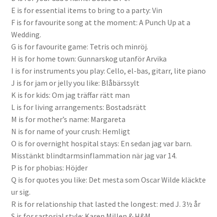
E is for essential items to bring to a party: Vin
F is for favourite song at the moment: A Punch Up at a
Wedding.
G is for favourite game: Tetris och minröj.
H is for home town: Gunnarskog utanför Arvika
I is for instruments you play: Cello, el-bas, gitarr, lite piano
J is for jam or jelly you like: Blåbärssylt
K is for kids: Om jag träffar rätt man
L is for living arrangements: Bostadsrätt
M is for mother’s name: Margareta
N is for name of your crush: Hemligt
O is for overnight hospital stays: En sedan jag var barn.
Misstänkt blindtarmsinflammation när jag var 14.
P is for phobias: Höjder
Q is for quotes you like: Det mesta som Oscar Wilde kläckte
ur sig.
R is for relationship that lasted the longest: med J. 3½ år
S is for sartorial style: Karen Millen & H&M