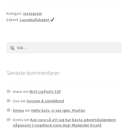
Kategori:
instagram
Etikett:
Lussebullsbaket
Sök
efter:
Senaste kommentarer
maria
om
Nytt Lipfinity 120
Lisa
om
Sovrum & sminkbord
Emma
om
Hello Sats, vi ses igen. #nufan
Emma
om
Kan vara så att jag har bästa adventskalendern
någonsin! 1 nagellack varje dag! #kalender #ciaté