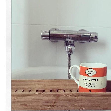
Gästgalleri
Information
Klädkod: Mörk kostym
Vigseln: Maria Magdalena Kyrka
Festen: Villa Ludvigsberg
Toastmaster
Barn?
Önskelista
Önska musik