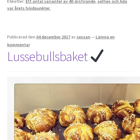
Etiketter:
Ett antal varianter av 40-årsfirande
,
selfies och Ada
var årets höjdpunkter.
Publicerad den
04 december 2017
av
sessan
—
Lämna en
kommentar
Lussebullsbaket