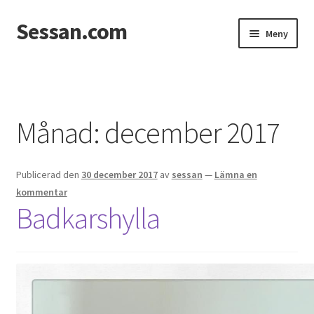
Sessan.com
Hoppa
Hoppa
Meny
till
till
navigering
innehåll
Hem
Foton
Månad:
december 2017
Integritetspolicy
Publicerad den
30 december 2017
av
sessan
—
Lämna en
Jessicas & Marcus bröllop
kommentar
Badkarshylla
Ett helt fantastiskt bröllop!
Förlovning
Från Photoboothet