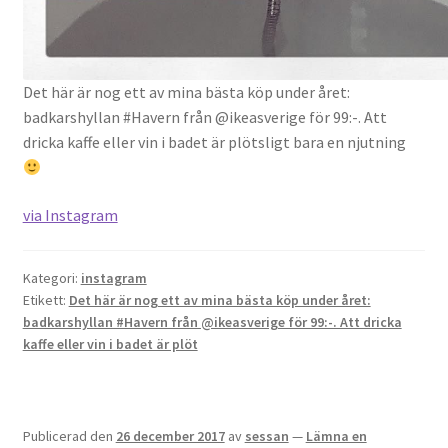
OSA
Det här är nog ett av mina bästa köp under året:
Kassa
badkarshyllan #Havern från @ikeasverige för 99:-. Att
dricka kaffe eller vin i badet är plötsligt bara en njutning
Mitt konto
Om
via Instagram
Varukorg
Kategori:
instagram
Etikett:
Det här är nog ett av mina bästa köp under året:
Webbutik
badkarshyllan #Havern från @ikeasverige för 99:-. Att dricka
kaffe eller vin i badet är plöt
Publicerad den
26 december 2017
av
sessan
—
Lämna en