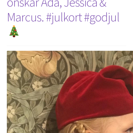
önskar Ada, Jessica &
Marcus. #julkort #godjul