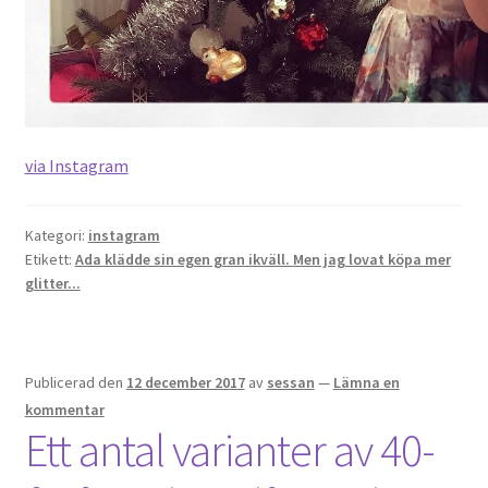
via Instagram
Kategori:
instagram
Etikett:
Ada klädde sin egen gran ikväll. Men jag lovat köpa mer
glitter...
Publicerad den
12 december 2017
av
sessan
—
Lämna en
kommentar
Ett antal varianter av 40-