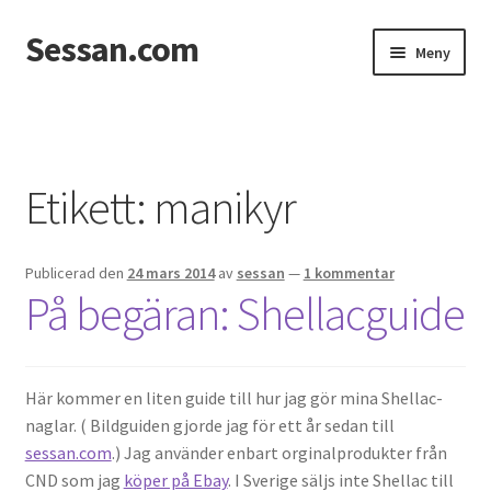
Sessan.com
Hoppa
Hoppa
Meny
till
till
navigering
innehåll
Hem
Foton
Etikett:
manikyr
Integritetspolicy
Publicerad den
24 mars 2014
av
sessan
—
1 kommentar
Jessicas & Marcus bröllop
På begäran: Shellacguide
Ett helt fantastiskt bröllop!
Förlovning
Här kommer en liten guide till hur jag gör mina Shellac-
naglar. ( Bildguiden gjorde jag för ett år sedan till
sessan.com
.) Jag använder enbart orginalprodukter från
Från Photoboothet
CND som jag
köper på Ebay
. I Sverige säljs inte Shellac till