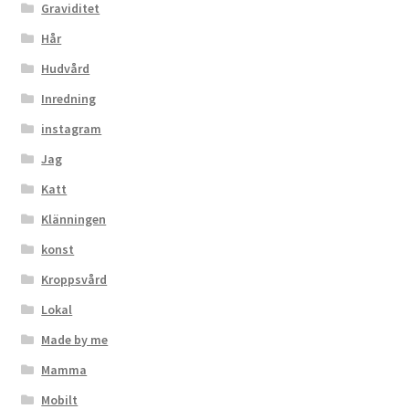
Graviditet
Hår
Hudvård
Inredning
instagram
Jag
Katt
Klänningen
konst
Kroppsvård
Lokal
Made by me
Mamma
Mobilt