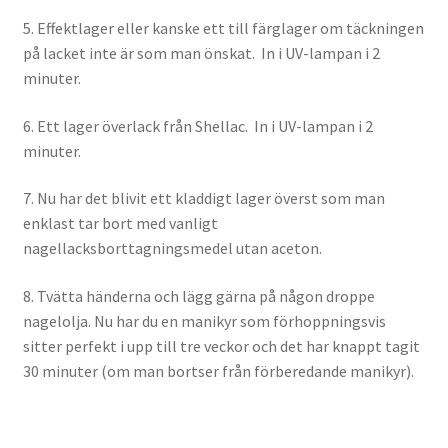
5. Effektlager eller kanske ett till färglager om täckningen
OSA
på lacket inte är som man önskat. In i UV-lampan i 2
minuter.
Kassa
6. Ett lager överlack från Shellac. In i UV-lampan i 2
minuter.
Mitt konto
7. Nu har det blivit ett kladdigt lager överst som man
Om
enklast tar bort med vanligt
nagellacksborttagningsmedel utan aceton.
Varukorg
8. Tvätta händerna och lägg gärna på någon droppe
Webbutik
nagelolja. Nu har du en manikyr som förhoppningsvis
sitter perfekt i upp till tre veckor och det har knappt tagit
30 minuter (om man bortser från förberedande manikyr).