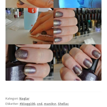
Kategori:
Naglar
Etiketter:
#blogg100
,
cnd
,
manikyr
,
Shellac