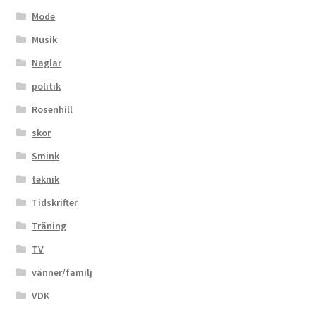
Mode
Musik
Naglar
politik
Rosenhill
skor
Smink
teknik
Tidskrifter
Träning
TV
vänner/familj
VDK