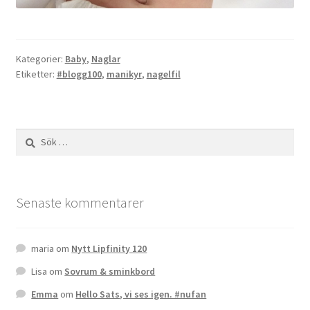
Kategorier:
Baby
,
Naglar
Etiketter:
#blogg100
,
manikyr
,
nagelfil
Sök
efter:
Senaste kommentarer
maria
om
Nytt Lipfinity 120
Lisa
om
Sovrum & sminkbord
Emma
om
Hello Sats, vi ses igen. #nufan