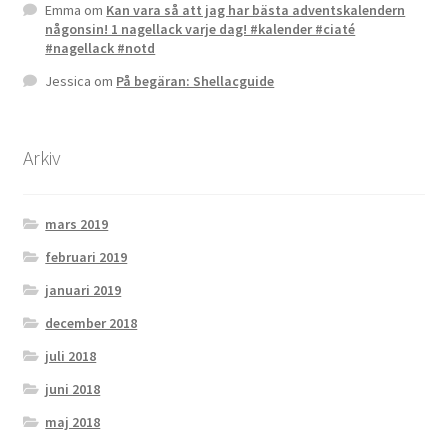
Emma
om
Kan vara så att jag har bästa adventskalendern
någonsin! 1 nagellack varje dag! #kalender #ciaté
#nagellack #notd
Jessica
om
På begäran: Shellacguide
Arkiv
mars 2019
februari 2019
januari 2019
december 2018
juli 2018
juni 2018
maj 2018