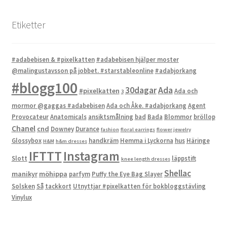
Etiketter
#adabebisen & #pixelkatten
#adabebisen hjälper moster
@malingustavsson på jobbet. #starstableonline
#adabjorkang
#blogg100
Ada
30dagar
#pixelkatten
Ada och
3
mormor @gaggas #adabebisen
Ada och Åke. #adabjorkang
Agent
Provocateur
Anatomicals
ansiktsmålning
bad
Bada
Blommor
bröllop
Chanel
cnd
Downey
Durance
fashion
floral earrings
flower jewelry
Glossybox
handkräm
Hemma i Lyckorna
hus
Häringe
H&M
h&m dresses
IFTTT
Instagram
Slott
läppstift
knee length dresses
Shellac
manikyr
möhippa
parfym
Puffy the Eye Bag Slayer
Solsken
Så
tackkort
Utnyttjar #pixelkatten för bokbloggstävling
Vinylux