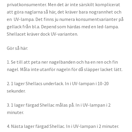
privatkonsumenter. Men det är inte särskilt komplicerat
Gästgalleri
att göra naglarna så här, det kräver bara nogrannhet och
en UV-lampa. Det finns ju numera konsumentvarianter på
Information
gellack från bl.a. Depend som härdas med en led-lampa.
Shellacet kräver dock UV-varianten.
Klädkod: Mörk kostym
Gör så här:
Vigseln: Maria Magdalena Kyrka
1. Se till att peta ner nagelbanden och ha en ren och fin
Festen: Villa Ludvigsberg
nagel. Måla inte utanför nageln för då släpper lacket lätt.
2. 1 lager Shellacs underlack. In i UV-lampan i 10-20
Toastmaster
sekunder.
Barn?
3. 1 lager färgad Shellac målas på. In i UV-lampan i 2
minuter.
Önskelista
4. Nästa lager färgad Shellac. In i UV-lampan i 2 minuter.
Önska musik