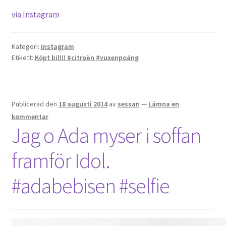
via Instagram
Kategori:
instagram
Etikett:
Köpt bil!!! #citroën #vuxenpoäng
Publicerad den
18 augusti 2014
av
sessan
—
Lämna en
kommentar
Jag o Ada myser i soffan
framför Idol.
#adabebisen #selfie