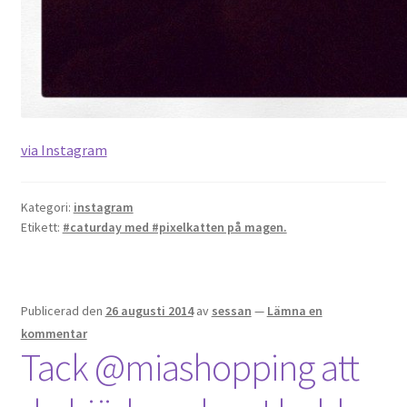
OSA
Kassa
Mitt konto
via Instagram
Om
Kategori:
instagram
Etikett:
#caturday med #pixelkatten på magen.
Varukorg
Webbutik
Publicerad den
26 augusti 2014
av
sessan
—
Lämna en
kommentar
Tack @miashopping att