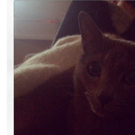
Gästgalleri
Information
Klädkod: Mörk kostym
Vigseln: Maria Magdalena Kyrka
Festen: Villa Ludvigsberg
Toastmaster
Barn?
Önskelista
Önska musik