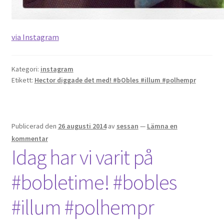
via Instagram
Kategori:
instagram
Etikett:
Hector diggade det med! #bObles #illum #polhempr
Publicerad den
26 augusti 2014
av
sessan
—
Lämna en
kommentar
Idag har vi varit på
#bobletime! #bobles
#illum #polhempr