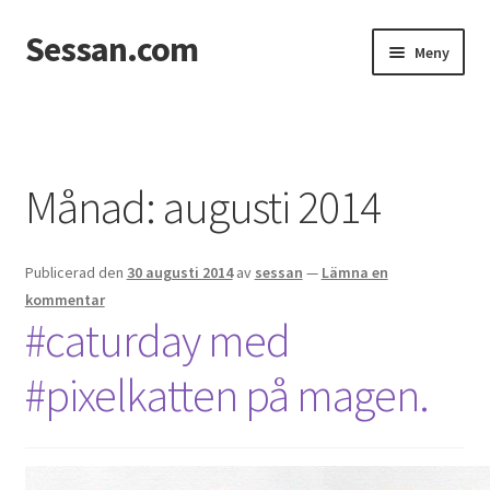
Sessan.com
Hoppa
Hoppa
Meny
till
till
navigering
innehåll
Hem
Foton
Månad:
augusti 2014
Integritetspolicy
Publicerad den
30 augusti 2014
av
sessan
—
Lämna en
Jessicas & Marcus bröllop
kommentar
#caturday med
Ett helt fantastiskt bröllop!
#pixelkatten på magen.
Förlovning
Från Photoboothet