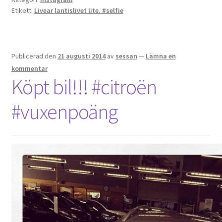
Etikett:
Livear lantislivet lite. #selfie
Publicerad den
21 augusti 2014
av
sessan
—
Lämna en
kommentar
Köpt bil!!! #citroën
#vuxenpoäng