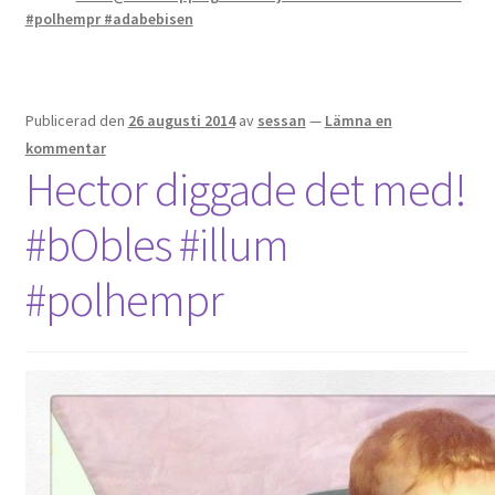
#polhempr #adabebisen
Publicerad den
26 augusti 2014
av
sessan
—
Lämna en
kommentar
Hector diggade det med!
#bObles #illum
#polhempr