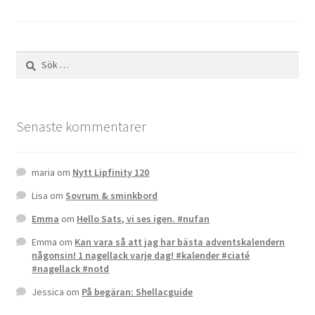
för
inlägg
Sök
efter:
Senaste kommentarer
maria
om
Nytt Lipfinity 120
Lisa
om
Sovrum & sminkbord
Emma
om
Hello Sats, vi ses igen. #nufan
Emma
om
Kan vara så att jag har bästa adventskalendern
någonsin! 1 nagellack varje dag! #kalender #ciaté
#nagellack #notd
Jessica
om
På begäran: Shellacguide