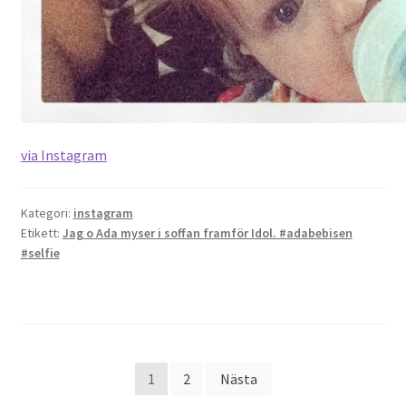
via Instagram
Kategori:
instagram
Etikett:
Jag o Ada myser i soffan framför Idol. #adabebisen
#selfie
Sidnumrering
1
2
Nästa