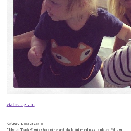
via Instagram
Kategori:
instagram
Etikett:
Tack @miashopping att du bjöd med oss! bobles #illum