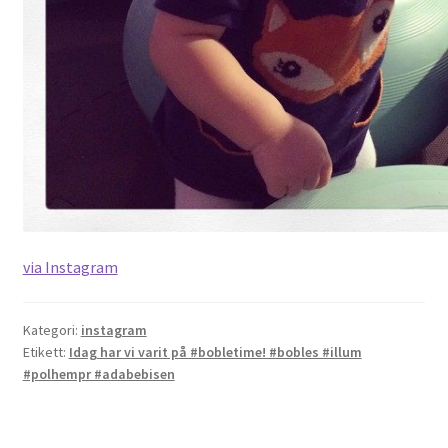
via Instagram
Kategori:
instagram
Etikett:
Idag har vi varit på #bobletime! #bobles #illum
#polhempr #adabebisen