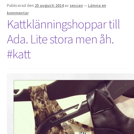
Publicerad den
25 augusti 2014
av
sessan
—
Lämna en
kommentar
Kattklänningshoppar till
Ada. Lite stora men åh.
#katt