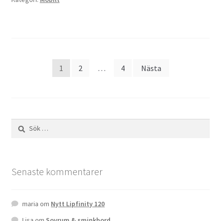
Sidnumrering
1
2
…
4
Nästa
för
inlägg
Sök
efter:
Senaste kommentarer
maria
om
Nytt Lipfinity 120
Lisa
om
Sovrum & sminkbord