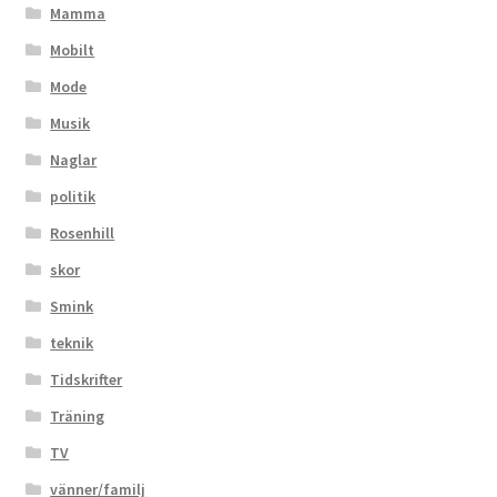
Mamma
Mobilt
Mode
Musik
Naglar
politik
Rosenhill
skor
Smink
teknik
Tidskrifter
Träning
TV
vänner/familj