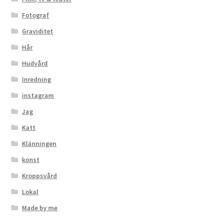
Fotograf
Graviditet
Hår
Hudvård
Inredning
instagram
Jag
Katt
Klänningen
konst
Kroppsvård
Lokal
Made by me