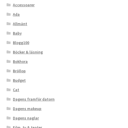
Accessoarer
Ada
Allmänt
Baby
Blogg100
Böcker & läsning
Bokhora
Bröllop
Budget
Cat
Dagens framför datorn
Dagens makeup
Dagens naglar
Film, tv & teater