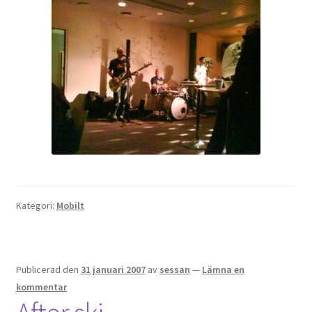
OSA
Kassa
Mitt konto
Om
Varukorg
Kategori:
Mobilt
Webbutik
Publicerad den
31 januari 2007
av
sessan
—
Lämna en
kommentar