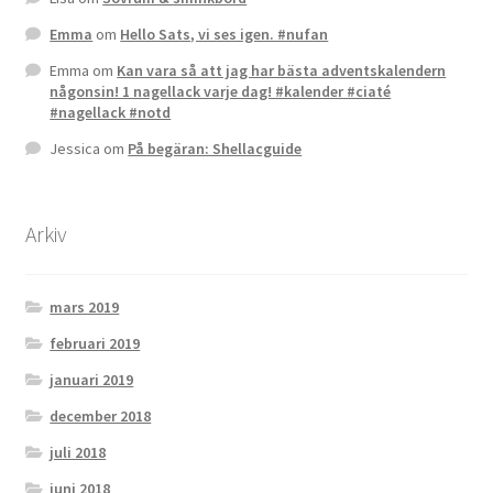
Emma
om
Hello Sats, vi ses igen. #nufan
Emma
om
Kan vara så att jag har bästa adventskalendern
någonsin! 1 nagellack varje dag! #kalender #ciaté
#nagellack #notd
Jessica
om
På begäran: Shellacguide
Arkiv
mars 2019
februari 2019
januari 2019
december 2018
juli 2018
juni 2018