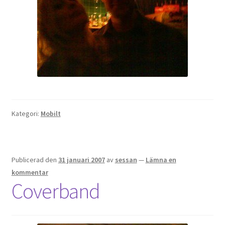
Gästgalleri
Information
Klädkod: Mörk kostym
Vigseln: Maria Magdalena Kyrka
Kategori:
Mobilt
Festen: Villa Ludvigsberg
Toastmaster
Publicerad den
31 januari 2007
av
sessan
—
Lämna en
Barn?
kommentar
Coverband
Önskelista
Önska musik