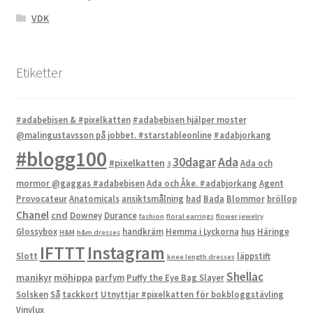
VDK
Etiketter
#adabebisen & #pixelkatten
#adabebisen hjälper moster
@malingustavsson på jobbet. #starstableonline
#adabjorkang
#blogg100
Ada
30dagar
#pixelkatten
Ada och
3
mormor @gaggas #adabebisen
Ada och Åke. #adabjorkang
Agent
Provocateur
Anatomicals
ansiktsmålning
bad
Bada
Blommor
bröllop
Chanel
cnd
Downey
Durance
fashion
floral earrings
flower jewelry
Glossybox
handkräm
Hemma i Lyckorna
hus
Häringe
H&M
h&m dresses
IFTTT
Instagram
Slott
läppstift
knee length dresses
Shellac
manikyr
möhippa
parfym
Puffy the Eye Bag Slayer
Solsken
Så
tackkort
Utnyttjar #pixelkatten för bokbloggstävling
Vinylux