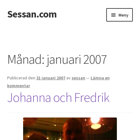
Sessan.com
Hoppa
Hoppa
Meny
till
till
navigering
innehåll
Hem
Foton
Månad:
januari 2007
Integritetspolicy
Publicerad den
31 januari 2007
av
sessan
—
Lämna en
Jessicas & Marcus bröllop
kommentar
Johanna och Fredrik
Ett helt fantastiskt bröllop!
Förlovning
Från Photoboothet