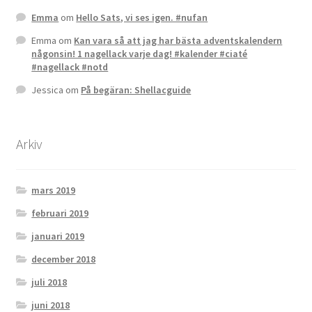
Emma
om
Hello Sats, vi ses igen. #nufan
Emma
om
Kan vara så att jag har bästa adventskalendern
någonsin! 1 nagellack varje dag! #kalender #ciaté
#nagellack #notd
Jessica
om
På begäran: Shellacguide
Arkiv
mars 2019
februari 2019
januari 2019
december 2018
juli 2018
juni 2018