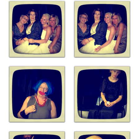
Gästgalleri
Information
Klädkod: Mörk kostym
Vigseln: Maria Magdalena Kyrka
Festen: Villa Ludvigsberg
Toastmaster
Barn?
Önskelista
Önska musik