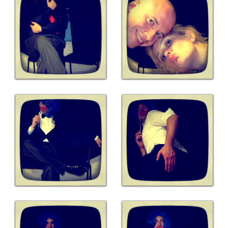
OSA
Kassa
Mitt konto
Om
Varukorg
Webbutik