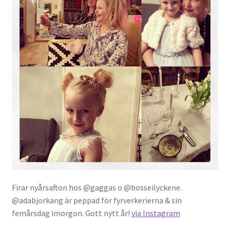
Gästgalleri
Information
Klädkod: Mörk kostym
Vigseln: Maria Magdalena Kyrka
Festen: Villa Ludvigsberg
Toastmaster
Barn?
Firar nyårsafton hos @gaggas o @bosseilyckene.
Önskelista
@adabjorkang är peppad för fyrverkerierna & sin
femårsdag imorgon. Gott nytt år!
via Instagram
Önska musik