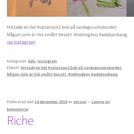
Hittade en hel #splatoon2 bok på vardagsrumsbordet.
Någon som är lite smått besatt. #inklingboy #adabjorkang
via Instagram
Kategorier:
Ada
,
instagram
Etikett:
Hittade en hel #splatoon2 bok på vardagsrumsbordet.
Någon som är lite smått besatt. #inklingboy #adabjorkang
Publicerad den
14 december 2018
av
sessan
—
Lämna en
kommentar
Riche