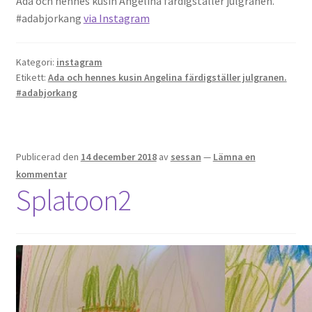
Ada och hennes kusin Angelina färdigställer julgranen.
#adabjorkang
via Instagram
Kategori:
instagram
Etikett:
Ada och hennes kusin Angelina färdigställer julgranen.
#adabjorkang
Publicerad den
14 december 2018
av
sessan
—
Lämna en
kommentar
Splatoon2