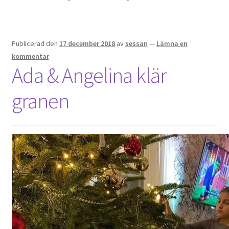
Publicerad den
17 december 2018
av
sessan
—
Lämna en
kommentar
Ada & Angelina klär
granen