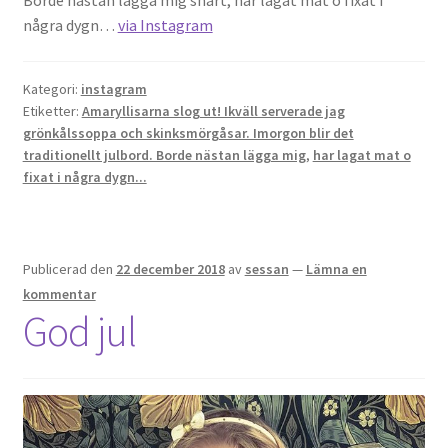
Borde nästan lägga mig snart, har lagat mat o fixat i
några dygn…
via Instagram
Kategori:
instagram
Etiketter:
Amaryllisarna slog ut! Ikväll serverade jag
grönkålssoppa och skinksmörgåsar. Imorgon blir det
traditionellt julbord. Borde nästan lägga mig
,
har lagat mat o
fixat i några dygn...
Publicerad den
22 december 2018
av
sessan
—
Lämna en
kommentar
God jul