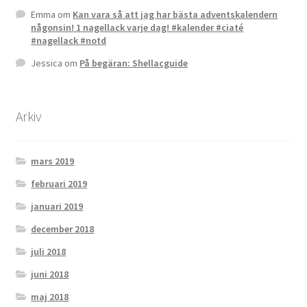
Emma
om
Kan vara så att jag har bästa adventskalendern
någonsin! 1 nagellack varje dag! #kalender #ciaté
#nagellack #notd
Jessica
om
På begäran: Shellacguide
Arkiv
mars 2019
februari 2019
januari 2019
december 2018
juli 2018
juni 2018
maj 2018