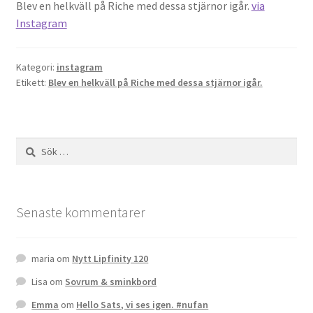
Blev en helkväll på Riche med dessa stjärnor igår.
via
Instagram
Kategori:
instagram
Etikett:
Blev en helkväll på Riche med dessa stjärnor igår.
Sök
efter:
Senaste kommentarer
maria
om
Nytt Lipfinity 120
Lisa
om
Sovrum & sminkbord
Emma
om
Hello Sats, vi ses igen. #nufan