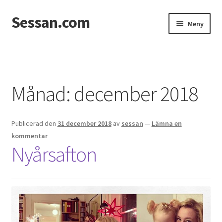
Sessan.com
Hoppa
Hoppa
Meny
till
till
navigering
innehåll
Hem
Foton
Månad:
december 2018
Integritetspolicy
Publicerad den
31 december 2018
av
sessan
—
Lämna en
Jessicas & Marcus bröllop
kommentar
Nyårsafton
Ett helt fantastiskt bröllop!
Förlovning
Från Photoboothet