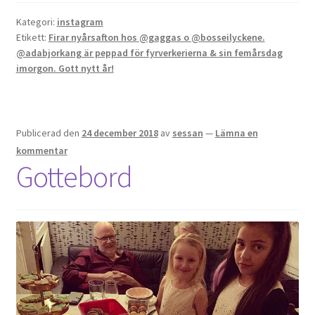
Kategori:
instagram
OSA
Etikett:
Firar nyårsafton hos @gaggas o @bosseilyckene.
@adabjorkang är peppad för fyrverkerierna & sin femårsdag
imorgon. Gott nytt år!
Kassa
Mitt konto
Publicerad den
24 december 2018
av
sessan
—
Lämna en
Om
kommentar
Gottebord
Varukorg
Webbutik