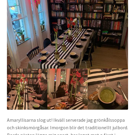
Amaryllisarna slog ut! Ikväll serverade jag grönkålssoppa
och skinksmörgåsar. Imorgon blir det traditionellt julbord.