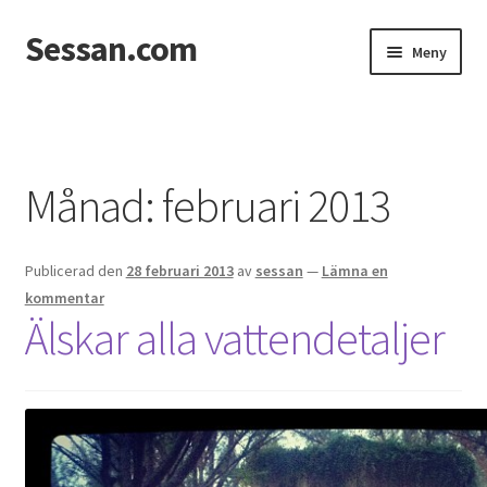
Sessan.com
Hoppa
Hoppa
Meny
till
till
navigering
innehåll
Hem
Foton
Månad:
februari 2013
Integritetspolicy
Publicerad den
28 februari 2013
av
sessan
—
Lämna en
Jessicas & Marcus bröllop
kommentar
Älskar alla vattendetaljer
Ett helt fantastiskt bröllop!
Förlovning
Från Photoboothet