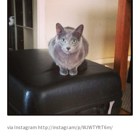
via Instagram http://instagr.am/p/WJWTYftT6m/