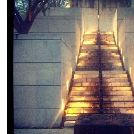
Gästgalleri
Information
Klädkod: Mörk kostym
Vigseln: Maria Magdalena Kyrka
Festen: Villa Ludvigsberg
Toastmaster
Barn?
Önskelista
Önska musik