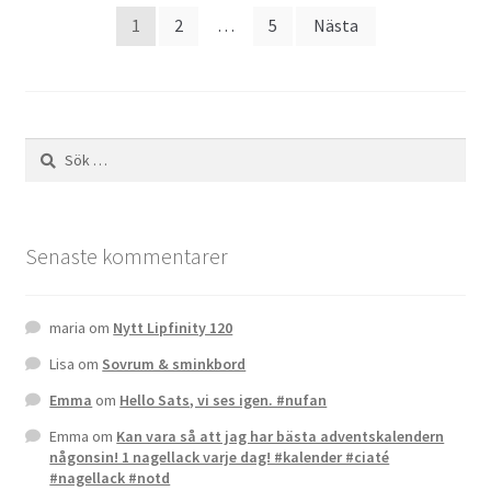
Sidnumrering
1
2
…
5
Nästa
för
inlägg
Sök
efter:
Senaste kommentarer
maria
om
Nytt Lipfinity 120
Lisa
om
Sovrum & sminkbord
Emma
om
Hello Sats, vi ses igen. #nufan
Emma
om
Kan vara så att jag har bästa adventskalendern
någonsin! 1 nagellack varje dag! #kalender #ciaté
#nagellack #notd