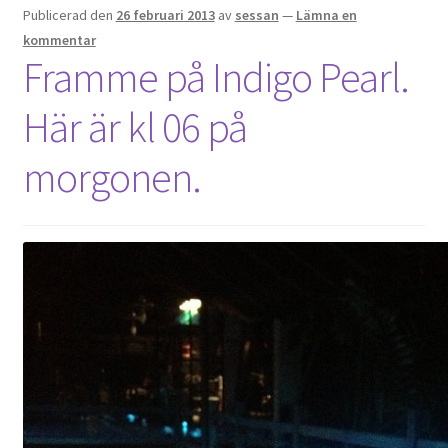
Publicerad den
26 februari 2013
av
sessan
—
Lämna en
kommentar
Framme på Indigo Pearl.
Här är kl 06 på
morgonen.