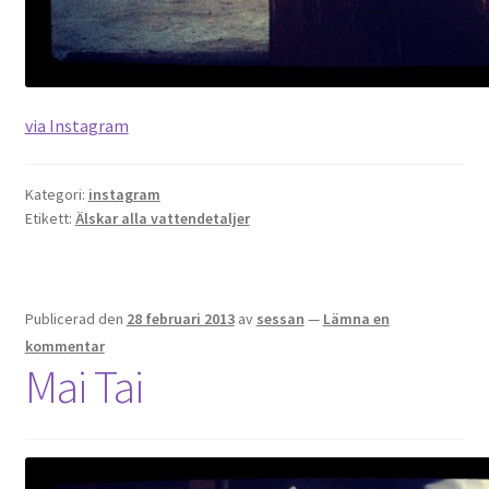
OSA
Kassa
via Instagram
Mitt konto
Kategori:
instagram
Etikett:
Älskar alla vattendetaljer
Om
Varukorg
Publicerad den
28 februari 2013
av
sessan
—
Lämna en
Webbutik
kommentar
Mai Tai