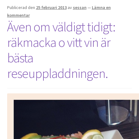
Publicerad den
25 februari 2013
av
sessan
—
Lämna en
kommentar
Även om väldigt tidigt:
räkmacka o vitt vin är
bästa
reseuppladdningen.