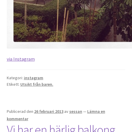
via Instagram
Kategori:
instagram
Etikett:
Utsikt från baren.
Publicerad den
26 februari 2013
av
sessan
—
Lämna en
kommentar
Vi har en härlig balkong.