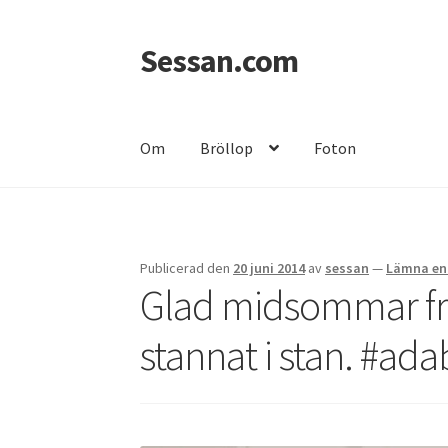
Sessan.com
Hoppa
Hoppa
till
till
navigering
innehåll
Om
Bröllop
Foton
Hem
Foton
Integritetspolicy
Jessicas & Marc
Publicerad den
20 juni 2014
av
sessan
—
Lämna en
Glad midsommar fr
stannat i stan. #ad