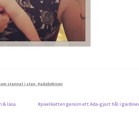
som stannat i stan. #adabebisen
Nästa
 & läsa.
#pixelkatten genom ett Ada-gjort hål i gardine
inlägg: