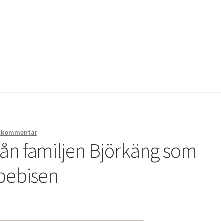
us bröllop
Kassa
Mitt konto
Om
Varukorg
Webbutik
 kommentar
ån familjen Björkäng som
abebisen