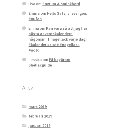
Lisa
om
Sovrum & sminkbord
Emma
om
Hello Sats, vi ses igen.
#nufan
Emma
om
Kan vara så att jag har
bästa adventskalendern
någonsin! 1 nagellack varje dag!
#kalender #ciaté #nagellack
#notd
Jessica
om
På begäran:
Shellacguide
Arkiv
mars 2019
februari 2019
januari 2019