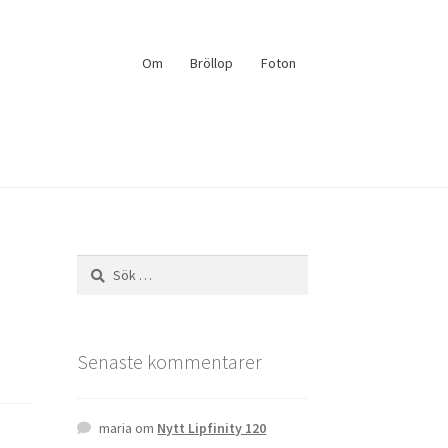
Om
Bröllop
Foton
Sök
efter:
Senaste kommentarer
maria
om
Nytt Lipfinity 120